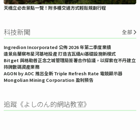
天橋立必去景點一覽！附多種交通方式輕鬆規劃行程
科技新聞
全部
Ingredion Incorporated 公佈 2026 年第二季度業績
遠景烏蘭察布星河基地投產 打造吉瓦級AI基礎設施新模式
Bitget 與格勒普正念之城管理局簽署合作協議，以探索在不丹建立
持牌數碼資產業務
AGON by AOC 推出全新 Triple Refresh Rate 電競顯示器
Mongolian Mining Corporation 盈利預告
追蹤《よしのん的網站教室》