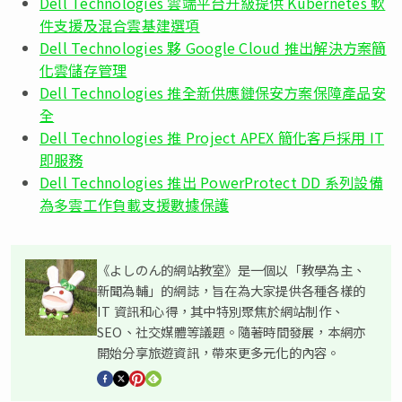
Dell Technologies 雲端平台升級提供 Kubernetes 軟
件支援及混合雲基建選項
Dell Technologies 夥 Google Cloud 推出解決方案簡
化雲儲存管理
Dell Technologies 推全新供應鏈保安方案保障產品安
全
Dell Technologies 推 Project APEX 簡化客戶採用 IT
即服務
Dell Technologies 推出 PowerProtect DD 系列設備
為多雲工作負載支援數據保護
《よしのん的網站教室》是一個以「教學為主、
新聞為輔」的網誌，旨在為大家提供各種各樣的
IT 資訊和心得，其中特別聚焦於網站制作、
SEO、社交媒體等議題。隨著時間發展，本網亦
開始分享旅遊資訊，帶來更多元化的內容。