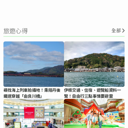
旅遊心得
全部
尋找海上列車拍攝地！乘搭丹後
伊根交通、住宿、遊覽船資料一
鐵道穿越「由良川橋」
覽！自由行三點事情要避雷