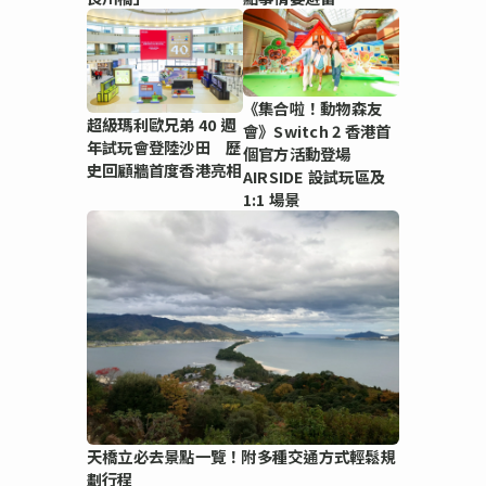
《集合啦！動物森友
超級瑪利歐兄弟 40 週
會》Switch 2 香港首
年試玩會登陸沙田 歷
個官方活動登場
史回顧牆首度香港亮相
AIRSIDE 設試玩區及
1:1 場景
天橋立必去景點一覽！附多種交通方式輕鬆規
劃行程