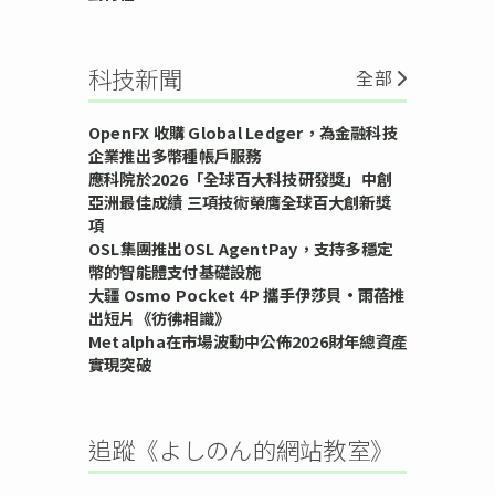
科技新聞
全部
OpenFX 收購 Global Ledger，為金融科技
企業推出多幣種帳戶服務
應科院於2026「全球百大科技研發獎」中創
亞洲最佳成績 三項技術榮膺全球百大創新獎
項
OSL集團推出OSL AgentPay，支持多穩定
幣的智能體支付基礎設施
大疆 Osmo Pocket 4P 攜手伊莎貝•雨蓓推
出短片《彷彿相識》
Metalpha在市場波動中公佈2026財年總資產
實現突破
追蹤《よしのん的網站教室》