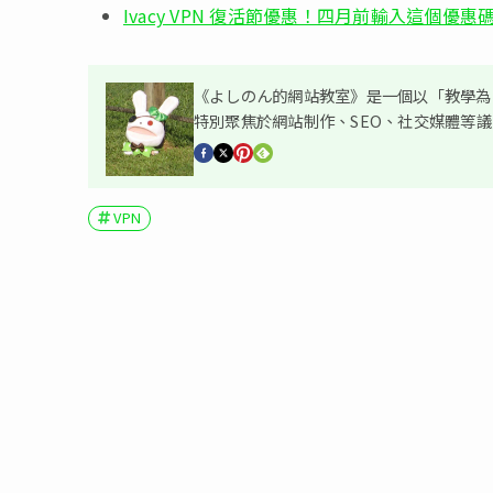
Ivacy VPN 復活節優惠！四月前輸入這個優惠碼
《よしのん的網站教室》是一個以「教學為主
特別聚焦於網站制作、SEO、社交媒體等
VPN