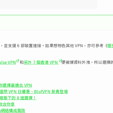
底，並支援 6 部裝置連接。如果想物色其他 VPN，亦可參考《
哪
。
ulse VPN
和
另外 7 個香港 VPN
便被爆資料外洩，所以選擇
你選擇最適合 VPN
N 國際 VPN 日優惠、BlufVPN 新貴登場
常態下的 8 道選擇！
一款合你意
檢查為網絡構成風險