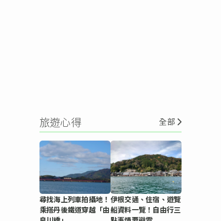
旅遊心得
全部
尋找海上列車拍攝地！
伊根交通、住宿、遊覽
乘搭丹後鐵道穿越「由
船資料一覽！自由行三
良川橋」
點事情要避雷