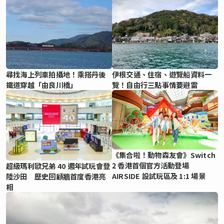
尋找海上列車拍攝地！乘搭丹後
伊根交通、住宿、遊覽船資料一
鐵道穿越「由良川橋」
覽！自由行三點事情要避雷
《集合啦！動物森友會》Switch
2 香港首個官方活動登場
超級瑪利歐兄弟 40 週年試玩會登
AIRSIDE 設試玩區及 1:1 場景
陸沙田 歷史回顧牆首度香港亮
相