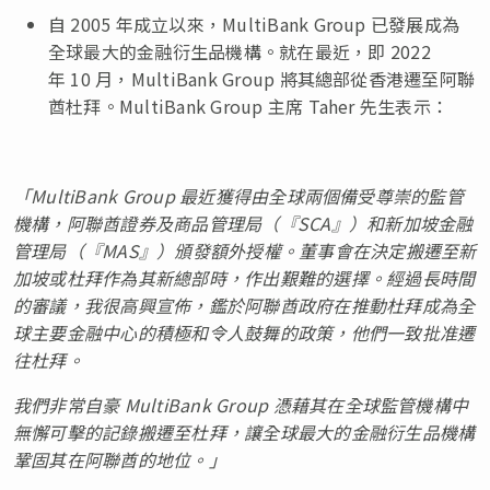
自 2005 年成立以來，MultiBank Group 已發展成為
全球最大的金融衍生品機構。就在最近，即 2022
年 10 月，MultiBank Group 將其總部從香港遷至阿聯
酋杜拜。MultiBank Group 主席 Taher 先生表示：
「
MultiBank Group
最近獲得由全球兩個備受尊崇的監管
機構，阿聯酋證券及商品管理局（『
SCA
』）和新加坡金融
管理局（『
MAS
』）頒發額外授權。董事會在決定搬遷至新
加坡或杜拜作為其新總部時，作出艱難的選擇。經過長時間
的審議，我很高興宣佈，鑑於阿聯酋政府在推動杜拜成為全
球主要金融中心的積極和令人鼓舞的政策，他們一致批准遷
往杜拜。
我們非常自豪
MultiBank Group
憑藉其在全球監管機構中
無懈可擊的記錄搬遷至杜拜，讓全球最大的金融衍生品機構
鞏固其在阿聯酋的地位。」