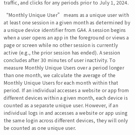
traffic, and clicks for any periods prior to July 1, 2024.
“Monthly Unique User” means as a unique user with
at least one session in a given month as determined by
a unique device identifier from GA4. A session begins
when a user opens an app in the foreground or views a
page or screen while no other session is currently
active (e.g., the prior session has ended). A session
concludes after 30 minutes of user inactivity. To
measure Monthly Unique Users over a period longer
than one month, we calculate the average of the
Monthly Unique Users for each month within that
period. If an individual accesses a website or app from
different devices within a given month, each device is
counted as a separate unique user. However, if an
individual logs in and accesses a website or app using
the same login across different devices, they will only
be counted as one unique user.