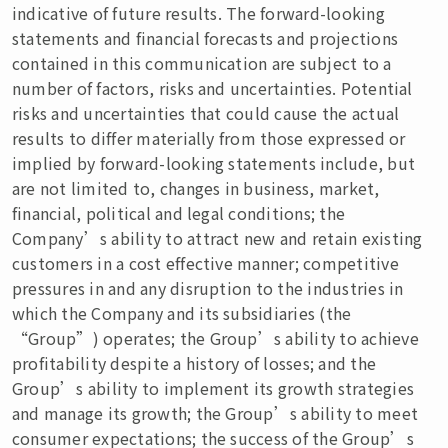
indicative of future results. The forward-looking
statements and financial forecasts and projections
contained in this communication are subject to a
number of factors, risks and uncertainties. Potential
risks and uncertainties that could cause the actual
results to differ materially from those expressed or
implied by forward-looking statements include, but
are not limited to, changes in business, market,
financial, political and legal conditions; the
Company’s ability to attract new and retain existing
customers in a cost effective manner; competitive
pressures in and any disruption to the industries in
which the Company and its subsidiaries (the
“Group”) operates; the Group’s ability to achieve
profitability despite a history of losses; and the
Group’s ability to implement its growth strategies
and manage its growth; the Group’s ability to meet
consumer expectations; the success of the Group’s