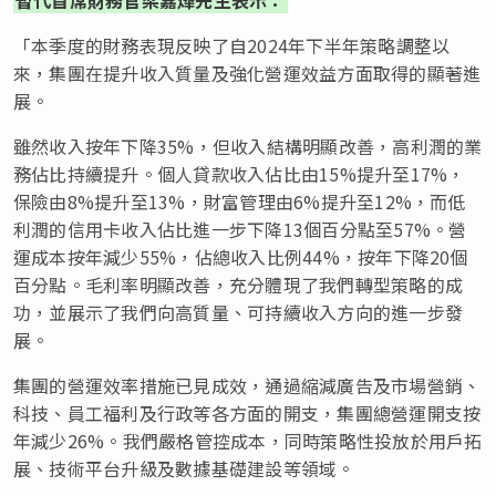
「本季度的財務表現反映了自2024年下半年策略調整以
來，集團在提升收入質量及強化營運效益方面取得的顯著進
展。
雖然收入按年下降35%，但收入結構明顯改善，高利潤的業
務佔比持續提升。個人貸款收入佔比由15%提升至17%，
保險由8%提升至13%，財富管理由6%提升至12%，而低
利潤的信用卡收入佔比進一步下降13個百分點至57%。營
運成本按年減少55%，佔總收入比例44%，按年下降20個
百分點。毛利率明顯改善，充分體現了我們轉型策略的成
功，並展示了我們向高質量、可持續收入方向的進一步發
展。
集團的營運效率措施已見成效，通過縮減廣告及市場營銷、
科技、員工福利及行政等各方面的開支，集團總營運開支按
年減少26%。我們嚴格管控成本，同時策略性投放於用戶拓
展、技術平台升級及數據基礎建設等領域。