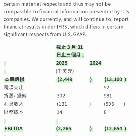
certain material respects and thus may not be
comparable to financial information presented by U.S.
companies. We currently, and will continue to, report
financial results under IFRS, which differs in certain
significant respects from U.S. GAAP.
截止
3
月
31
日止三個月
,
2025
2024
(千美元)
本期虧損
(2,449
)
(13,100
)
稅項支出
–
52
折舊/ 攤銷
302
981
利息收入
(131
)
(595
)
財務成本
14
8
EBITDA
(2,265
)
(12,654
)