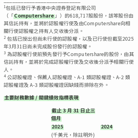
1
包括已發行予香港中央證券登記有限公司
（「
Computershare
」）的618,717股股份，該等股份由
其信託持有，並將於認股權行使及由Computershare向相
關行使認股權之持有人交收後分派。
2
包括已授出但尚未行使的認股權，以及已行使但截至2025
年3月31日尚未完成股份發行的認股權。
3
為認股權行使前預先發行予Computershare的股份，由其
信託持有，並將於完成認股權行使及交收後分派予相關行使
人。
4
公認股權證、保薦人認股權證、A-1 類認股權證、A-2 類
認股權證及 A-3 類認股權證因缺錢而排除在外。
主要財務數據
/
關鍵績效指標表現
截止
3
月
31
日止三
個月
2025
2024
(千美元，除註明外)