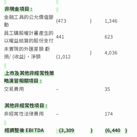
非現金項目
:
金融工具的公允價值變
(473
)
1,346
動
員工購股權計畫產生的
441
623
以權益結算的股份支付
未實現的外匯差額 虧
)
4,036
損/ (收益)，淨額
(1,012
上市及其他非經常性策
略演習相關項目
:
交易費用
–
35
其他非經常性項目
:
非經常性法律費用
–
174
經調整後
EBITDA
(3,309
)
(6,440
)