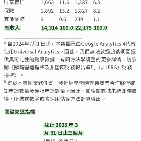
財富管理
1,663
11.6
1,387
6.3
保險
1,892
13.2
1,827
8.2
其他業務
91
0.6
239
1.1
總收入
14,314
100.0
22,175
100.0
___________________________
5
自2024年7月1日起，本集團已由Google Analytics 4代替
使用Universal Analytics。因此，我們無法就過渡後期間提
供具可比性的點擊數據。有關方法學調整的更多詳情，請參
閱《關鍵營運指標及非國際財務報告準則（非IFRS）財務
指標》。
6
鑑於本集團業務性質，我們經常需時等待商業合作夥伴確
認申請數量及獲批申請數量。因此，如相關數據未能即時取
得，所披露數字或會採用估算方法計算得出。
關鍵營運指標
截止
2025
年
3
月
31
日止三個月
(百萬, 除百分比