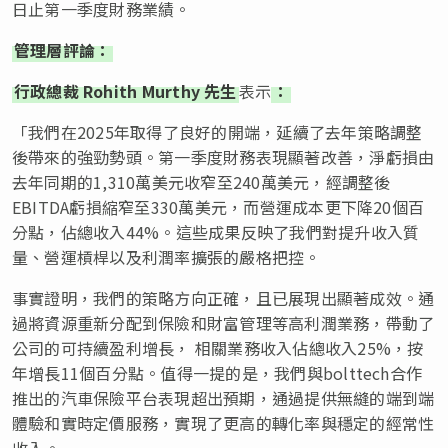
日止第一季度財務業績。
管理層評論：
行政總裁
Rohith Murthy
先生
表示
：
「我們在2025年取得了良好的開端，延續了去年策略調整
後帶來的強勁勢頭。第一季度財務表現顯著改善，淨虧損由
去年同期的1,310萬美元收窄至240萬美元，經調整後
EBITDA虧損縮窄至330萬美元，而營運成本更下降20個百
分點，佔總收入44%。這些成果反映了我們對提升收入質
量、營運槓桿以及利潤率擴張的嚴格把控。
事實證明，我們的策略方向正確，且已展現出顯著成效。通
過將資源重新分配到保險和財富管理等高利潤業務，帶動了
公司的可持續盈利增長， 相關業務收入佔總收入25%，按
年增長11個百分點。值得一提的是，我們與bolttech合作
推出的汽車保險平台表現超出預期，通過提供無縫的端到端
體驗和實時定價服務，實現了更高的轉化率與穩定的經常性
收入。