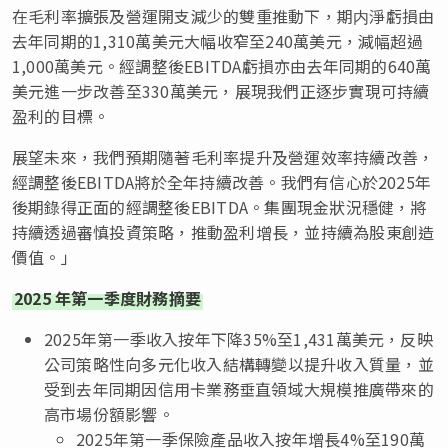
在毛利率擴張及營運開支減少的雙重推動下，期内淨虧損由
去年同期的1,310萬美元大幅收窄至240萬美元，減幅超過
1,000萬美元。經調整後EBITDA虧損亦由去年同期的640萬
美元進一步改善至330萬美元，展現我們正逐步實現可持續
盈利的目標。
展望未來，我們預期隨著毛利率提升及營運效率持續改善，
經調整後EBITDA將於全年持續改善。我們有信心於2025年
後期錄得正面的經調整後EBITDA。集團現金狀況穩健，將
持續透過審慎投資策略，推動盈利增長，並持續為股東創造
價值。」
2025
年第一季度財務摘要
2025年第一季收入按年下降35%至1,431萬美元，反映
公司策略性向多元化收入結構轉變以提升收入質量，並
受到去年同期因信用卡業務垂直領域大規模推廣帶來的
高市場份額影響。
2025年第一季保險產品收入按年增長4%至190萬