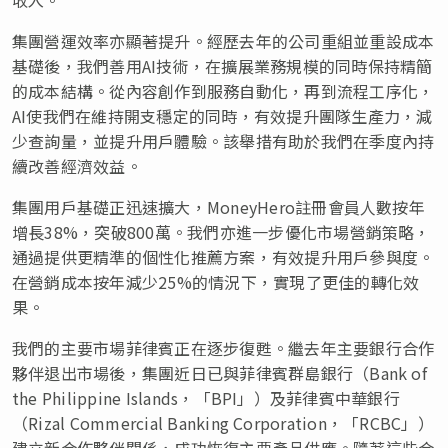
集團營運效率亦顯著提升。經歷去年的公司重組並重設成本
基礎後，我們善用AI技術，在擴展業務規模的同時保持精簡
的成本結構。從內容創作到服務自動化，再到流程工序化，
AI使我們在維持開支穩定的同時，有效提升團隊生產力，減
少查詢量，並提升用戶體驗。該舉措有助於我們在季度內持
續改善經濟效益。
集團用戶基礎正迅速擴大，MoneyHero註冊會員人數按年
增長38%，突破800萬。我們亦進一步優化市場營銷策略，
通過提供更精準的個性化推薦方案，有效提升用戶參與度。
在營銷成本按年減少25%的情況下，實現了更佳的轉化效
果。
我們的主要市場菲律賓正在逐步復甦。繼去年主要銀行合作
夥伴退出市場後，集團近日已與菲律賓群島銀行（Bank of
the Philippine Islands，「BPI」）及菲律賓中華銀行
（Rizal Commercial Banking Corporation，「RCBC」）
建立新合作夥伴關係，成功恢復主要產品供應。隨著這些合