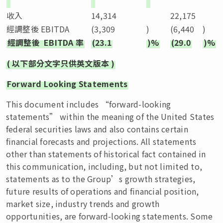
收入
14,314
22,175
經調整後 EBITDA
(3,309
)
(6,440
)
經調整後
EBITDA
率
(23.1
)%
(29.0
)%
(
以下部分文字只供英文版本
)
Forward Looking Statements
This document includes “forward-looking
statements” within the meaning of the United States
federal securities laws and also contains certain
financial forecasts and projections. All statements
other than statements of historical fact contained in
this communication, including, but not limited to,
statements as to the Group’s growth strategies,
future results of operations and financial position,
market size, industry trends and growth
opportunities, are forward-looking statements. Some