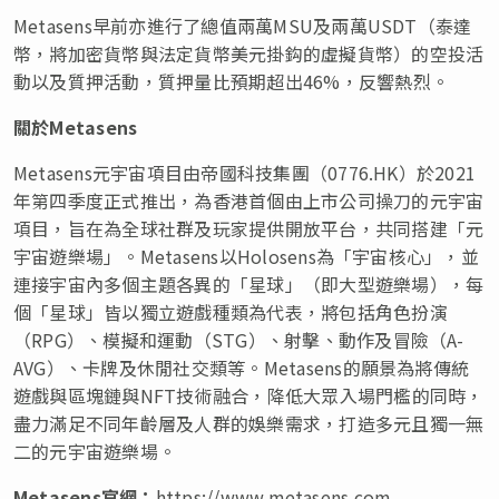
Metasens早前亦進行了總值兩萬MSU及兩萬USDT（泰達
幣，將加密貨幣與法定貨幣美元掛鈎的虛擬貨幣）的空投活
動以及質押活動，質押量比預期超出46%，反響熱烈。
關於
Metasens
Metasens元宇宙項目由帝國科技集團（0776.HK）於2021
年第四季度正式推出，為香港首個由上市公司操刀的元宇宙
項目，旨在為全球社群及玩家提供開放平台，共同搭建「元
宇宙遊樂場」。Metasens以Holosens為「宇宙核心」，並
連接宇宙內多個主題各異的「星球」（即大型遊樂場），每
個「星球」皆以獨立遊戲種類為代表，將包括角色扮演
（RPG）、模擬和運動（STG）、射擊、動作及冒險（A-
AVG）、卡牌及休閒社交類等。Metasens的願景為將傳統
遊戲與區塊鏈與NFT技術融合，降低大眾入場門檻的同時，
盡力滿足不同年齡層及人群的娛樂需求，打造多元且獨一無
二的元宇宙遊樂場。
Metasens
官網：
https://www.metasens.com