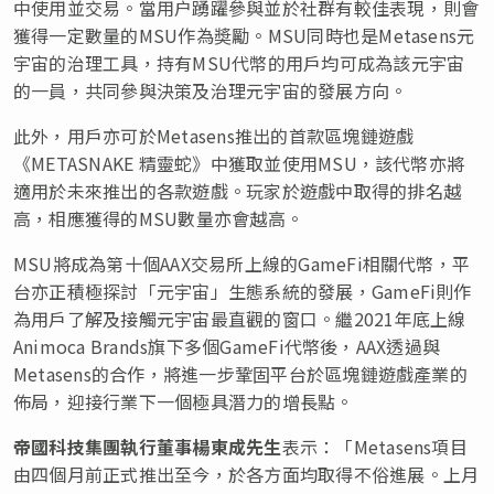
中使用並交易。當用户踴躍參與並於社群有較佳表現，則會
獲得一定數量的MSU作為奬勵。MSU同時也是Metasens元
宇宙的治理工具，持有MSU代幣的用戶均可成為該元宇宙
的一員，共同參與決策及治理元宇宙的發展方向。
此外，用戶亦可於Metasens推出的首款區塊鏈遊戲
《METASNAKE 精靈蛇》中獲取並使用MSU，該代幣亦將
適用於未來推出的各款遊戲。玩家於遊戲中取得的排名越
高，相應獲得的MSU數量亦會越高。
MSU將成為第十個AAX交易所上線的GameFi相關代幣，平
台亦正積極探討「元宇宙」生態系統的發展，GameFi則作
為用戶了解及接觸元宇宙最直觀的窗口。繼2021年底上線
Animoca Brands旗下多個GameFi代幣後，AAX透過與
Metasens的合作，將進一步鞏固平台於區塊鏈遊戲產業的
佈局，迎接行業下一個極具潛力的增長點。
帝國科技集團執行董事楊東成先生
表示：「Metasens項目
由四個月前正式推出至今，於各方面均取得不俗進展。上月