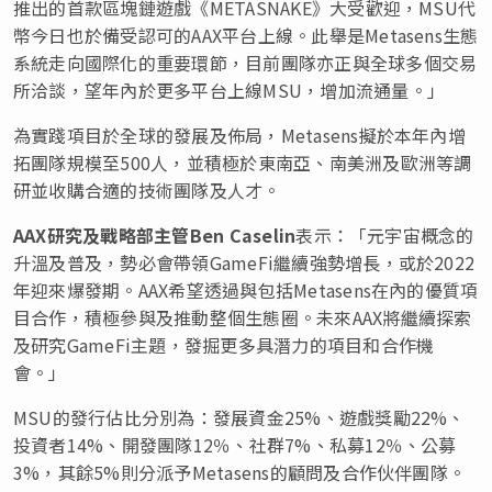
推出的首款區塊鏈遊戲《METASNAKE》大受歡迎，MSU代
幣今日也於備受認可的AAX平台上線。此舉是Metasens生態
系統走向國際化的重要環節，目前團隊亦正與全球多個交易
所洽談，望年內於更多平台上線MSU，增加流通量。」
為實踐項目於全球的發展及佈局，Metasens擬於本年內增
拓團隊規模至500人，並積極於東南亞、南美洲及歐洲等調
研並收購合適的技術團隊及人才。
AAX
研究及戰略部主管
Ben Caselin
表示：「元宇宙概念的
升溫及普及，勢必會帶領GameFi繼續強勢增長，或於2022
年迎來爆發期。AAX希望透過與包括Metasens在內的優質項
目合作，積極參與及推動整個生態圈。未來AAX將繼續探索
及研究GameFi主題，發掘更多具潛力的項目和合作機
會。」
MSU的發行佔比分別為：發展資金25%、遊戲獎勵22%、
投資者14%、開發團隊12％、社群7%、私募12％、公募
3%，其餘5%則分派予Metasens的顧問及合作伙伴團隊。