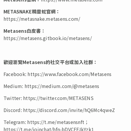
METASNAKE
精靈蛇官網：
https://metasnake.metasens.com/
Metasens
白皮書：
https://metasens.gitbook.io/metasens/
歡迎瀏覽
Metasens
的社交平台或加入社群：
Facebook: https://www.facebook.com/Metasens
Medium: https://medium.com/@metasens
Twitter: https://twitter.com/METASENS
Discord: https://discord.com/invite/hQ6Mc4qweZ
Telegram: https://t.me/metasensnft；
https://t.me/joinchat/hfn-bDVCFFJkYzk1