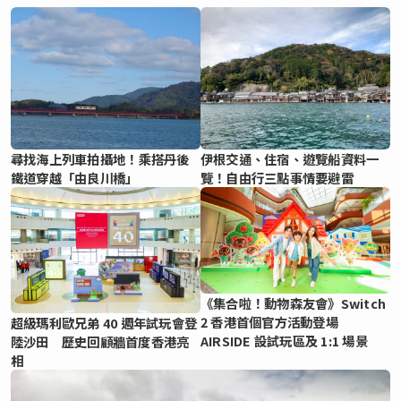
尋找海上列車拍攝地！乘搭丹後
伊根交通、住宿、遊覽船資料一
鐵道穿越「由良川橋」
覽！自由行三點事情要避雷
《集合啦！動物森友會》Switch
2 香港首個官方活動登場
超級瑪利歐兄弟 40 週年試玩會登
AIRSIDE 設試玩區及 1:1 場景
陸沙田 歷史回顧牆首度香港亮
相