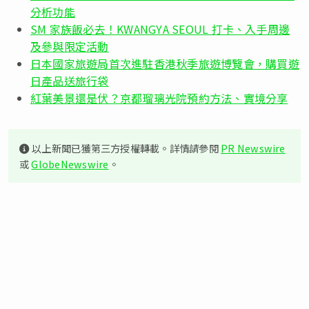
分析功能
SM 家族飯必去！KWANGYA SEOUL 打卡、入手周邊
及參與限定活動
日本國家旅遊局首次進駐香港秋季旅遊博覽會，購買遊
日產品送旅行袋
紅葉美景還是伏？京都瑠璃光院預約方法、實境分享
以上新聞已獲第三方授權轉載。詳情請參閱
PR Newswire
或
GlobeNewswire
。