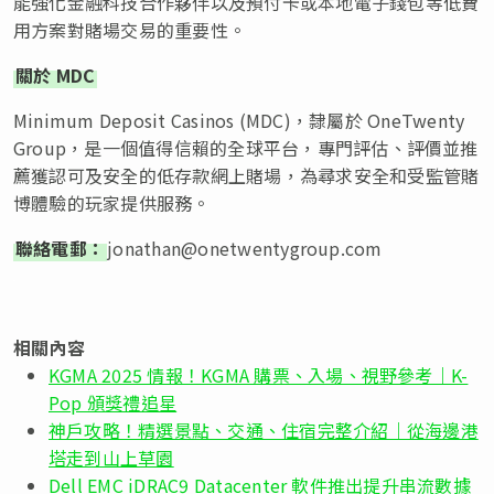
能強化金融科技合作夥伴以及預付卡或本地電子錢包等低費
用方案對賭場交易的重要性。
關於 MDC
Minimum Deposit Casinos (MDC)，隸屬於 OneTwenty
Group，是一個值得信賴的全球平台，專門評估、評價並推
薦獲認可及安全的低存款網上賭場，為尋求安全和受監管賭
博體驗的玩家提供服務。
聯絡電郵：
jonathan@onetwentygroup.com
相關內容
KGMA 2025 情報！KGMA 購票、入場、視野參考｜K-
Pop 頒獎禮追星
神戶攻略！精選景點、交通、住宿完整介紹｜從海邊港
塔走到山上草園
Dell EMC iDRAC9 Datacenter 軟件推出提升串流數據