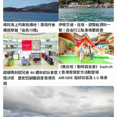
尋找海上列車拍攝地！乘搭丹後
伊根交通、住宿、遊覽船資料一
鐵道穿越「由良川橋」
覽！自由行三點事情要避雷
《集合啦！動物森友會》Switch
2 香港首個官方活動登場
超級瑪利歐兄弟 40 週年試玩會登
AIRSIDE 設試玩區及 1:1 場景
陸沙田 歷史回顧牆首度香港亮
相