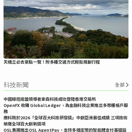
天橋立必去景點一覽！附多種交通方式輕鬆規劃行程
科技新聞
全部
中國線控底盤領導者拿森科技成功登陸香港交易所
OpenFX 收購 Global Ledger，為金融科技企業推出多幣種帳戶服
務
應科院於2026「全球百大科技研發獎」中創亞洲最佳成績 三項技術
榮膺全球百大創新獎項
OSL集團推出OSL AgentPay，支持多穩定幣的智能體支付基礎設