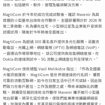
技術，包括硬件、軟件、管理及編排解決方案。
MagtiCom 於今年初成功完成試驗後，確認 Mavenir 為其
首選的小型基地台技術合作夥伴。 全國部署預計於 2026 年
第二季啟動，先為優先住宅、小型辦公室及企業客戶安排測
試版試用，隨後於今年稍後全面推出。
MagtiCom 為超過 300 萬名客戶提供多元化服務，涵蓋流
動電話、光纖上網、網絡電視 (IPTV) 及網絡電話 (VoIP)，
一直穩佔市場領導地位。 該公司提供高效能網絡連接，在
Ookla 的連接測試中，5G 流動上網速度位列全球第六。¹
MagtiCom 技術總監 Vasil Melikidze 指出：「作為全國最
大電訊營運商， MagtiCom 是世界級連接的代名詞。 優質
可靠的流動互聯網，如今在日常生活中已不可或缺，因此我
們致力在客戶居住、工作及遊歷之處，帶來卓越無比的體
驗。 與備受信賴的技術合作夥伴 Mavenir 攜手推行小型基
地台部署，將深化這份使命，使我們能專業地擴展網絡容
量、加強室內覆蓋，並滿足與日俱增的高速流動數據需求。