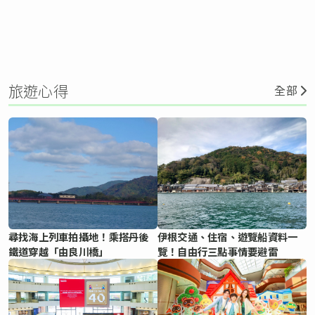
旅遊心得
全部
尋找海上列車拍攝地！乘搭丹後
伊根交通、住宿、遊覽船資料一
鐵道穿越「由良川橋」
覽！自由行三點事情要避雷