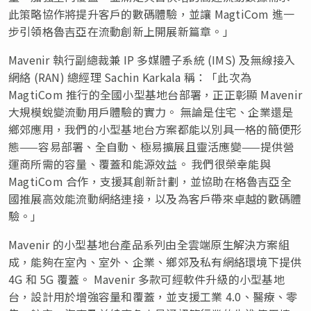
此策略協作將提升客戶的數碼體驗，並讓 MagtiCom 進一
步引領格魯吉亞在流動創新上開展新篇章。」
Mavenir 執行副總裁兼 IP 多媒體子系統 (IMS) 及無線接入
網絡 (RAN) 總經理 Sachin Karkala 稱：「此次為
MagtiCom 推行的全國小型基地台部署，正正彰顯 Mavenir
大規模蛻變流動用戶體驗的實力。 無論是住宅、企業還是
鄉郊應用，我們的小型基地台方案都能以別具一格的簡便形
態——容易部署、全自動、極易擴展且靈活應變——提供營
運商所需的容量、覆蓋和能源效益。 我們很榮幸能與
MagtiCom 合作，支援其創新計劃，並協助在格魯吉亞全
國推展高效能流動網絡連接，以及為客戶帶來卓越的數碼體
驗。」
Mavenir 的小型基地台產品系列由全雲端原生解決方案組
成，能夠在室內、室外、企業、鄉郊及私有網絡環境下提供
4G 和 5G 覆蓋。 Mavenir 多款可經軟件升級的小型基地
台，設計用於增強容量和覆蓋，並支援工業 4.0、醫療、零