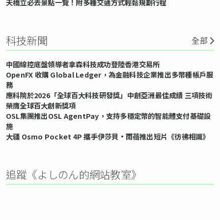
天橋立必去景點一覽！附多種交通方式輕鬆規劃行程
科技新聞
全部
中國線控底盤領導者拿森科技成功登陸香港交易所
OpenFX 收購 Global Ledger，為金融科技企業推出多幣種帳戶服
務
應科院於2026「全球百大科技研發獎」中創亞洲最佳成績 三項技術
榮膺全球百大創新獎項
OSL集團推出OSL AgentPay，支持多穩定幣的智能體支付基礎設
施
大疆 Osmo Pocket 4P 攜手伊莎貝•雨蓓推出短片《彷彿相識》
追蹤《よしのん的網站教室》