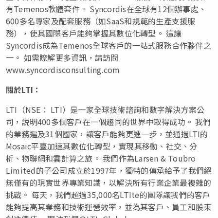
有Temenos軟體套件。 Syncordis在全球有12個辦事處、
600多名專家及配套服務（如SaaS和規範的生產支援服
務），使其國際客戶能夠掌握其數位化轉型。 這讓
Syncordis成為Temenos全球客戶的一站式服務合作夥伴之
一。 如需瞭解更多資訊，請訪問
www.syncordisconsulting.com
關於
LTI
：
LTI（NSE： LTI）是一家全球技術諮詢和數字解決方案公
司，説明400多個客戶在一個趨同的世界中取得成功。 我們
的業務遍及31個國家，讓客戶能夠更進一步，並通過LTI的
Mosaic平臺加速其數位化轉型，實現其移動、社交、分
析、物聯網和雲計算之旅。 我們作為Larsen & Toubro
Limited的子公司成立於1997年，獨特的傳承給予了我們絕
無僅有的現實世界專業知識，以解決所有行業企業最複雜的
挑戰。 每天，我們超過35,000名LTIte的團隊讓我們的客戶
能夠提高其業務和技術運營效率，並為其客戶、員工和股東