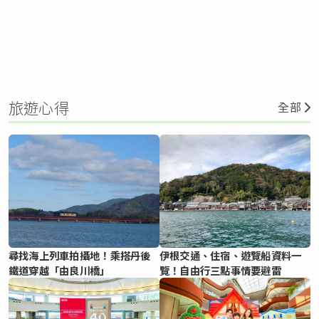
旅遊心得
全部
尋找海上列車拍攝地！乘搭丹後
伊根交通、住宿、遊覽船資料一
鐵道穿越「由良川橋」
覽！自由行三點事情要避雷