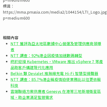
標識：
https://mma.prnasia.com/media2/1044154/LTI_Logo.jpg
p=medium600
相關內容
NTT 獲評為亞太地區數據中心營運及管理供應商領導
者
NTT 調查：92%港企因疫情加速數碼轉型
終於迎接 Kubernetes，VMware 推出 vSphere 7 等產
品助客戶構建現代化應用
Belkin 夥 Devialet 推無線充電 Hi-Fi 智慧型揚聲器
NTT 調查：85.7%港企稱疫情迫使業務比以往更依賴
科技
雲端聯絡方案供應者 Genesys 在港等三地新增衛星區
域，助企業滿足監管需求