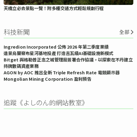
天橋立必去景點一覽！附多種交通方式輕鬆規劃行程
科技新聞
全部
Ingredion Incorporated 公佈 2026 年第二季度業績
遠景烏蘭察布星河基地投產 打造吉瓦級AI基礎設施新模式
Bitget 與格勒普正念之城管理局簽署合作協議，以探索在不丹建立
持牌數碼資產業務
AGON by AOC 推出全新 Triple Refresh Rate 電競顯示器
Mongolian Mining Corporation 盈利預告
追蹤《よしのん的網站教室》