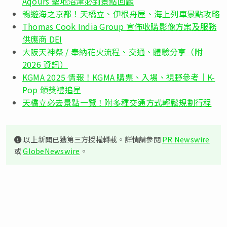
Aqours 聖地沼津必到景點回顧
暢遊海之京都！天橋立、伊根舟屋、海上列車景點攻略
Thomas Cook India Group 宣佈收購影像方案及服務
供應商 DEI
大阪天神祭 / 奉納花火流程、交通、體驗分享（附
2026 資訊）
KGMA 2025 情報！KGMA 購票、入場、視野參考｜K-
Pop 頒獎禮追星
天橋立必去景點一覽！附多種交通方式輕鬆規劃行程
以上新聞已獲第三方授權轉載。詳情請參閱
PR Newswire
或
GlobeNewswire
。