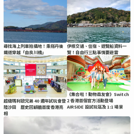
尋找海上列車拍攝地！乘搭丹後
伊根交通、住宿、遊覽船資料一
鐵道穿越「由良川橋」
覽！自由行三點事情要避雷
《集合啦！動物森友會》Switch
2 香港首個官方活動登場
超級瑪利歐兄弟 40 週年試玩會登
AIRSIDE 設試玩區及 1:1 場景
陸沙田 歷史回顧牆首度香港亮
相