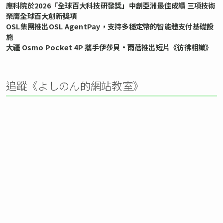
應科院於2026「全球百大科技研發獎」中創亞洲最佳成績 三項技術
榮膺全球百大創新獎項
OSL集團推出OSL AgentPay，支持多穩定幣的智能體支付基礎設
施
大疆 Osmo Pocket 4P 攜手伊莎貝•雨蓓推出短片《彷彿相識》
追蹤《よしのん的網站教室》