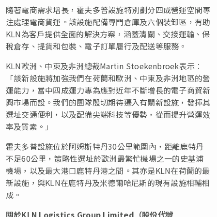
隨著電商需求增長，霍夫多普設施特別劃分四成營運空間專
注處理電商貨運。該設施配備專門倉庫及六個裝卸區，有助
KLN為客戶提供全面的解決方案，涵蓋清關、交接運輸、保
稅倉存、提貨和包裝、電子訂單履行及配送等服務。
KLN歐洲、中東及非洲總裁Martin Stoekenbroek表示︰
「該新設施將加強我們在荷蘭和歐洲、中東及非洲地區的營
運能力，當中四成運力專為應對近年不斷增長的電子商貿新
興市場而設。我們的團隊殷切期待遷入有關新設施，發揮其
選址交通便利，以及配備尖端科技等優勢，從而提升營運效
率及質素。」
霍夫多普設施位於阿姆斯特丹30公里範圍內，距離鹿特丹
不足60公里，策略性選址於歐洲最繁忙機場之一的史基浦
機場，以及最大港口鹿特丹港之間。其亦是KLN在荷蘭的最
新設施，與KLN在鹿特丹及米德爾哈尼斯的現有設施相輔相
成。
關於
KLN Logistics Group Limited
（股份代號