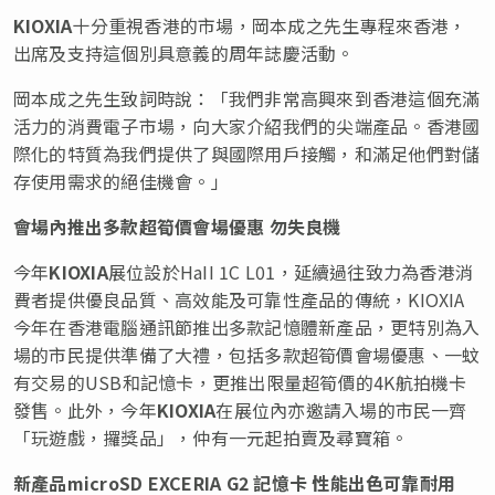
KIOXIA
十分重視香港的市場，岡本成之先生專程來香港，
出席及支持這個別具意義的周年誌慶活動。
岡本成之先生致詞時說：「我們非常高興來到香港這個充滿
活力的消費電子市場，向大家介紹我們的尖端產品。香港國
際化的特質為我們提供了與國際用戶接觸，和滿足他們對儲
存使用需求的絕佳機會。」
會場內推出多款超筍價會場優惠
勿失良機
今年
KIOXIA
展位設於HaII 1C L01，延續過往致力為香港消
費者提供優良品質、高效能及可靠性產品的傳統，KIOXIA
今年在香港電腦通訊節推出多款記憶體新產品，更特別為入
場的市民提供準備了大禮，包括多款超筍價會場優惠、一蚊
有交易的USB和記憶卡，更推出限量超筍價的4K航拍機卡
發售。此外，今年
KIOXIA
在展位內亦邀請入場的市民一齊
「玩遊戲，攞獎品」，仲有一元起拍賣及尋寶箱。
新產品
microSD EXCERIA G2
記憶卡
性能出色可靠耐用