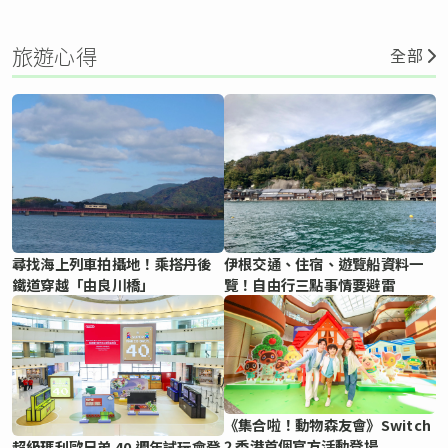
旅遊心得
全部
尋找海上列車拍攝地！乘搭丹後
伊根交通、住宿、遊覽船資料一
鐵道穿越「由良川橋」
覽！自由行三點事情要避雷
《集合啦！動物森友會》Switch
2 香港首個官方活動登場
超級瑪利歐兄弟 40 週年試玩會登