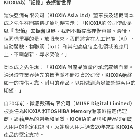
KIOXIA
以「記憶」去振奮世界
鎧俠亞洲有限公司（
KIOXIA Asia Ltd
）董事長及總裁岡本
成之先生在開幕儀式致詞時表示：「
KIOXIA
的公司使命是
以
『
記憶
』
去振奮世界
。我們不斷提高存儲容量。最後，
但同樣重要的是，放眼未來，我們將會在人工智能（AI）、
自動駕駛、物聯網（IoT）和其他高度信息化領域的應用
上，不斷創新，尋求突破。」
岡本成之先生說
：
「
KIOXIA
對產品質量的承諾感到自豪。
通過遵守業界領先的標準並不斷投資於研發，
KIOXIA
始終
如一的提供可靠、耐用的產品，以期做到滿足並超越客戶的
期望。」
自20年前，微思數碼有限公司（
MUSE Digital Limited
）
被委任為
KIOXIA
和
TOSHIBA Memory
港澳區指定代理
商，憑藉產品的創新和品質，
KIOXIA
的品牌和產品得到廣
大用戶的肯定和認同，感謝廣大用戶過去20年來對
KIOXIA
產品的堅定支持。