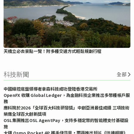
天橋立必去景點一覽！附多種交通方式輕鬆規劃行程
科技新聞
全部
中國線控底盤領導者拿森科技成功登陸香港交易所
OpenFX 收購 Global Ledger，為金融科技企業推出多幣種帳戶服
務
應科院於2026「全球百大科技研發獎」中創亞洲最佳成績 三項技術
榮膺全球百大創新獎項
OSL集團推出OSL AgentPay，支持多穩定幣的智能體支付基礎設
施
大疆 Osmo Pocket 4P 攜手伊莎貝•雨蓓推出短片《彷彿相識》