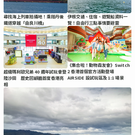
尋找海上列車拍攝地！乘搭丹後
伊根交通、住宿、遊覽船資料一
鐵道穿越「由良川橋」
覽！自由行三點事情要避雷
《集合啦！動物森友會》Switch
2 香港首個官方活動登場
超級瑪利歐兄弟 40 週年試玩會登
AIRSIDE 設試玩區及 1:1 場景
陸沙田 歷史回顧牆首度香港亮
相