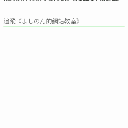
追蹤《よしのん的網站教室》