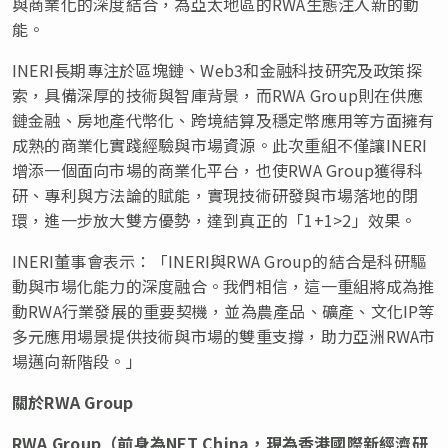
與商業化的深度結合，為亞太地區的RWA生態注入新的動
能。
INERI長期專注於區塊鏈、Web3和金融科技研究及政策探
索，具備深厚的技術與智庫背景，而RWA Group則在供應
鏈金融、房地產代幣化、跨境結算及穩定幣應用等方面擁有
成熟的商業化實踐經驗與市場資源。此次重組不僅讓INERI
增添一個面向市場的商業化平台，也使RWA Group獲得科
研、專利與方法論的賦能，實現技術研發與市場落地的閉
環，進一步放大雙方優勢，達到真正的「1+1>2」效果。
INERI董事會表示：「INERI與RWA Group的結合是科研驅
動與市場化能力的深度融合。我們相信，這一重組將成為推
動RWA行業發展的重要契機，並為農產品、礦產、文化IP等
多元應用場景提供技術與市場的雙重支撐，助力亞洲RWA市
場邁向新階段。」
關於
RWA Group
RWA Group（前身為NFT China，現為香港國際新經濟研