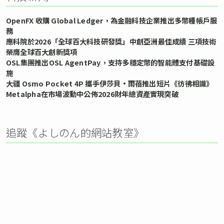
OpenFX 收購 Global Ledger，為金融科技企業推出多幣種帳戶服
務
應科院於2026「全球百大科技研發獎」中創亞洲最佳成績 三項技術
榮膺全球百大創新獎項
OSL集團推出OSL AgentPay，支持多穩定幣的智能體支付基礎設
施
大疆 Osmo Pocket 4P 攜手伊莎貝•雨蓓推出短片《彷彿相識》
Metalpha在市場波動中公佈2026財年總資產實現突破
追蹤《よしのん的網站教室》