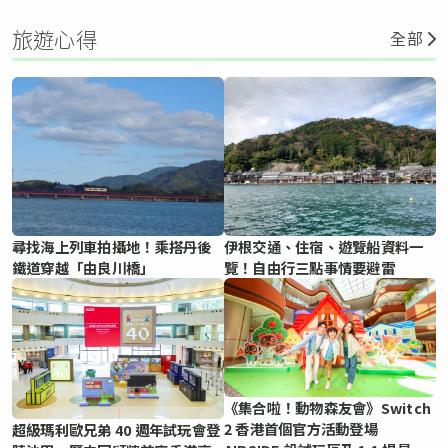
旅遊心得
全部
尋找海上列車拍攝地！乘搭丹後
伊根交通、住宿、遊覽船資料一
鐵道穿越「由良川橋」
覽！自由行三點事情要避雷
《集合啦！動物森友會》Switch
2 香港首個官方活動登場
超級瑪利歐兄弟 40 週年試玩會登