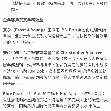
現透過 Bob 可於數小時內完成，估計節省 69% 開發時
間。
企業客戶真實業務效益
安永（
Ernst & Young
）
正採用 IBM Bob 自動化處理代碼
重構、測試案例生成及文件編製等工作，加快其全球稅務平
台的現代化進程。
安永稅務平台主管兼首席產品官
Christopher Aiken
表
示：「企業級平台開發，不只是追求速度，更要深入理解深
層業務邏輯、維持架構標準，並以負責任的步伐推動系統版
本迭代。借助 IBM Bob，安永團隊可透過 AI 拆解複雜業務
邏輯，簡化系統變更的落地流程，為大規模數碼轉型奠定穩
固基礎。」
Blue Pearl
利用 Bob 加快旗下 BlueApp 平台交付進度：
以往需耗時數星期的工程，縮短至 3 天完成，上線後達零故
障運作，同時透過自動化代碼重構節省超過 160 小時工