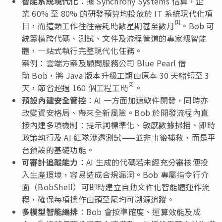
智能系統現代化
：據 Synchrony Systems 估算，企
業 60% 至 80% 的研發預算均投放於 IT 系統現代化項
[1]
目，而這類工作往往需耗時數星期甚至數月
。Bob 可
統籌橫跨代碼、測試、文件及流程管道的專家級智能
體，一站式執行完整現代化任務。
案例：雲端方案及顧問服務公司 Blue Pearl 借
助 Bob，將 Java 版本升級工期由原本 30 天縮短至 3
[2]
天，節省超過 160 個工程工時
。
預設內建安全管控
：AI 一方面加速軟件開發，同時亦
改變資安格局、帶來全新風險。Bob 於開發流程內直
接內建多項機制：提示詞標準化、敏感數據掃描、即時
政策執行及 AI 紅隊滲透測試——並非事後補救，而是平
台預設的基礎功能。
可審計追蹤能力
：AI 生成的代碼若未經充分審核便投
入生產環境，容易造成合規漏洞。Bob 專屬指令行介
面（BobShell）可即時建立自動文件化智能體運作流
程，確保每項操作由頭至尾均可溯源追蹤。
多模型智能編排
：Bob 會按準確度、運算效能及成