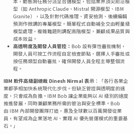
本，動態將任務分派至合適模型，包括業界頂尖前沿模
型（如 Anthropic Claude、Mistral 開源模型、IBM
Granite），以及針對代碼推理、資安檢測、後續編輯
預測作微調的專屬模型。簡單程式自動補全交由輕量級
模型處理，複雜難題則調配高階模型，兼顧成果品質與
成本效益。
高透明度及開發人員管控：
Bob 設有彈性審批機制，
開發人員可按工作流程自定檢查節點，選擇人手審批或
按任務類型自動審批，確保開發人員全程主導整個流
程。
IBM
軟件高級副總裁
Dinesh Nirmal
表示
：「各行各業企
業都爭相加快系統現代化步伐。但缺乏管控與透明度的速
度，只會成為負擔。IBM Bob 讓企業能夠以 AI 級別的速度
推進發展，同時兼顧業務所需的管治與安全標準。Bob
由 IBM 內部開發團隊打造，惠及全球數以百萬開發從業
員，有望成為企業落地 AI、實踐 AI 優先營運模式的重要基
石。」