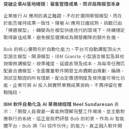
突破企業
AI
落地樽頸：著重管理成果、而非局限模型本身
企業推行 AI 應用的真正難題，不在於選用哪個模型，而在
於能否維持成果一致性。隨著 AI 應用日趨成熟，挑戰已由
「揀選模型」，轉變為在模型快速迭代的環境下，持續穩定
取得最佳成果，避免模型選擇成為開發團隊的額外負擔。
Bob 的核心優勢在於自動化能力。平台可自動調配頂尖大
型語言模型、開源模型、IBM Granite 小型語言模型及其他
按需微調模型，按準確度、延遲表現及成本，為每項任務匹
配最合適模型，全面覆蓋軟件開發生命週期由規劃、編碼、
測試至驗證的所有環節。配合定價透明度及使用量可視化功
能，企業可將 AI 投入與實際業務成果掛鈎，不再停留在實
驗階段。
IBM
軟件自動化及
AI
業務總經理
Neel Sundaresan
表
示：「開發人員需要一套能夠理解完整工作場境、並主動對
應執行的系統，這正是我們研發 Bob 的初衷。作為 AI 智能
體平台，Bob 將『AI 協作伙伴』的能力，真正融入軟件開