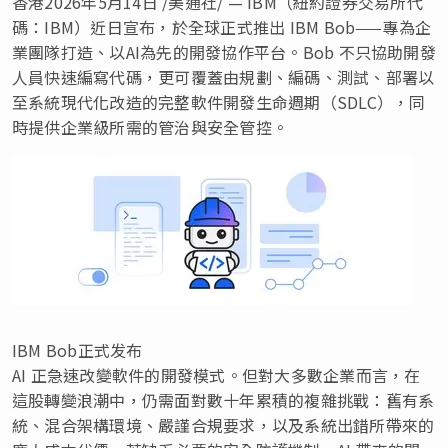
香港
2026年5月14日
/美通社/ — IBM（紐約證券交易所代
碼：IBM）近日宣布，於全球正式推出 IBM Bob——專為企
業團隊打造、以AI為先的開發協作平台。Bob 不只協助開發
人員快速編寫代碼，更可覆蓋由規劃、編碼、測試、部署以
至系統現代化改造的完整軟件開發生命週期（SDLC），同
時提供企業級所需的管治與安全管控。
IBM Bob正式发布
AI 正急速改變軟件的開發模式。但對大多數企業而言，在
這股轉變浪潮中，仍需面對數十年累積的複雜挑戰：舊有系
統、混合架構環境、嚴謹合規要求，以及系統出錯所帶來的