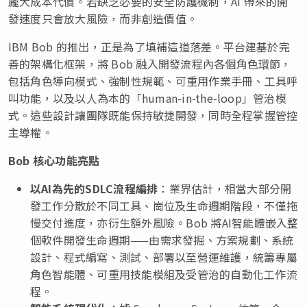
龐大成本代價。若缺乏必要的安全防護機制，AI 帶來的開
發速度只會放大風險，而非創造價值。
IBM Bob 的推出，正是為了填補這道落差。平台建基於完
善的架構化框架，將 Bob 融入開發流程內各個角色環節，
包括角色導向模式、強制性規範、可重用作業手冊、工具呼
叫功能，以及以人為本的「human-in-the-loop」管治模
式。這些設計讓團隊既能保持敏捷開發，同時全程掌握管控
主導權。
Bob
核心功能亮點
以
AI
為先的
SDLC
流程編排
：業界估計，相當大部分開
發工作分散於不同工具、崗位及生命週期階段，不僅拖
慢交付進度，亦衍生額外風險。Bob 將AI智能體嵌入整
個軟件開發生命週期——由需求發掘、方案規劃、系統
設計、程式編寫、測試、部署以至營運維護，統籌專屬
角色智能體、可重用技能模組及受管治的自動化工作流
程。