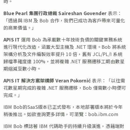
時。
Blue Pearl
集團行政總裁
Saireshan Govender
表示：
「透過與 IBM 及 Bob 合作，我們已成功為客戶帶來可量化
的商業價值。」
APIS IT
運用 Bob 為承載數十年技術負債的關鍵業務系統
進行現代化改造，涵蓋大型主機及 .NET 環境。Bob 將系統
架構分析及文件編製效率提升 10 倍，舊有 JCL/PL/I 系統
歸檔準確度達 100%，並將複雜 .NET 服務遷移工期由數星
期縮減至數小時。
APIS IT
解決方案架構師
Veran Pokorni
ć
表示：「以往需
花數星期完成的複雜 .NET 服務遷移，Bob 僅需數小時便可
完成。」
IBM Bob的SaaS版本已正式發布，本地部署版本將於今年
稍後推出。如欲查詢更多詳情，可瀏覽：bob.ibm.com
IBM Bob 標誌著 IBM 代碼助手的持續升級演進，憑藉端對