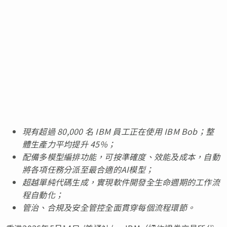
現有超過
80,000
名
IBM
員工正在使用
IBM Bob
；整
體生產力平均提升
45%
；
配備多模型編排功能，可按準確度、效能及成本，自動
將各項任務分派至最合適的
AI
模型；
超越單純代碼生成，實現軟件開發全生命週期的工作流
程自動化；
管治、合規及安全管控全面貫穿每個流程環節。