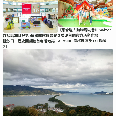
《集合啦！動物森友會》Switch
2 香港首個官方活動登場
超級瑪利歐兄弟 40 週年試玩會登
AIRSIDE 設試玩區及 1:1 場景
陸沙田 歷史回顧牆首度香港亮
相