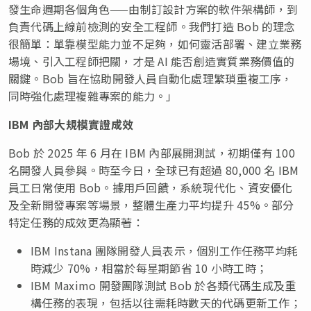
發生命週期各個角色——由制訂設計方案的軟件架構師，到
負責代碼上線前檢測的安全工程師。我們打造 Bob 的理念
很簡單：單靠模型能力並不足夠，如何靈活部署、建立業務
場境、引入工程師把關，才是 AI 能否創造實質業務價值的
關鍵。Bob 旨在協助開發人員自動化處理繁瑣重複工序，
同時強化處理複雜專案的能力。」
IBM
內部大規模實證成效
Bob 於 2025 年 6 月在 IBM 內部展開測試，初期僅有 100
名開發人員參與。時至今日，全球已有超過 80,000 名 IBM
員工日常使用 Bob。據用戶回饋，系統現代化、資安優化
及全新開發專案等場景，整體生產力平均提升 45%。部分
特定任務的成效更為顯著：
IBM Instana 團隊開發人員表示，個別工作任務平均耗
時減少 70%，相當於每星期節省 10 小時工時；
IBM Maximo 開發團隊測試 Bob 於各類代碼生成及重
構任務的表現，包括以往需耗時數天的代碼更新工作；