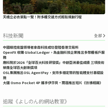
天橋立必去景點一覽！附多種交通方式輕鬆規劃行程
科技新聞
全部
中國線控底盤領導者拿森科技成功登陸香港交易所
OpenFX 收購 Global Ledger，為金融科技企業推出多幣種帳戶服
務
應科院於2026「全球百大科技研發獎」中創亞洲最佳成績 三項技術
榮膺全球百大創新獎項
OSL集團推出OSL AgentPay，支持多穩定幣的智能體支付基礎設
施
大疆 Osmo Pocket 4P 攜手伊莎貝•雨蓓推出短片《彷彿相識》
追蹤《よしのん的網站教室》