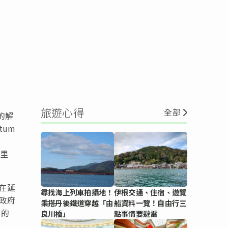
旅遊心得
全部
的解
tum
要里
在延
尋找海上列車拍攝地！
伊根交通、住宿、遊覽
政府
乘搭丹後鐵道穿越「由
船資料一覽！自由行三
」的
良川橋」
點事情要避雷