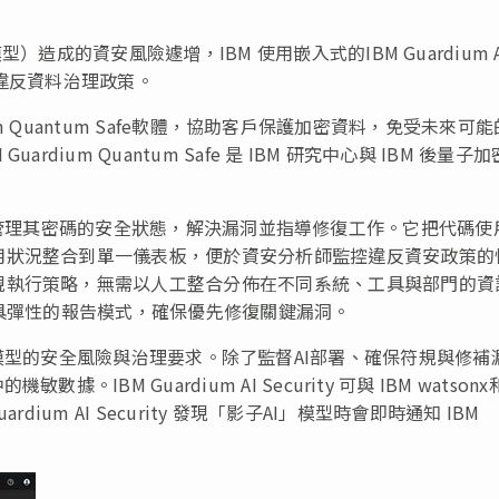
造成的資安風險遽增，IBM 使用嵌入式的IBM Guardium A
洞與違反資料治理政策。
dium Quantum Safe軟體，協助客戶保護加密資料，免受未來可
ium Quantum Safe 是 IBM 研究中心與 IBM 後量子
管理其密碼的安全狀態，解決漏洞並指導修復工作。它把代碼使
用狀況整合到單一儀表板，便於資安分析師監控違反資安政策的
規執行策略，無需以人工整合分佈在不同系統、工具與部門的資
元數據與具彈性的報告模式，確保優先修復關鍵漏洞。
I模型的安全風險與治理要求。除了監督AI部署、確保符規與修補
BM Guardium AI Security 可與 IBM watsonx
rdium AI Security 發現「影子AI」模型時會即時通知 IBM