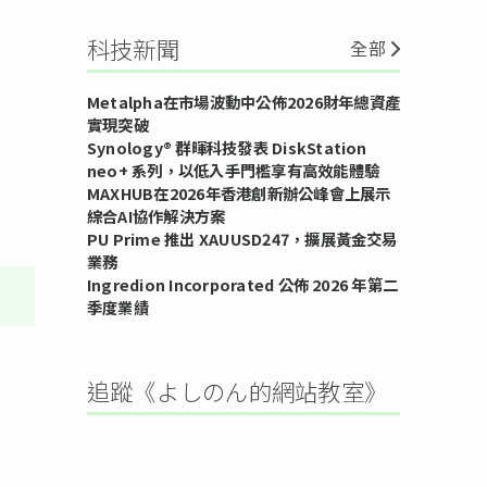
科技新聞
全部
Metalpha在市場波動中公佈2026財年總資產
實現突破
Synology® 群暉科技發表 DiskStation
neo+ 系列，以低入手門檻享有高效能體驗
MAXHUB在2026年香港創新辦公峰會上展示
綜合AI協作解決方案
PU Prime 推出 XAUUSD247，擴展黃金交易
業務
Ingredion Incorporated 公佈 2026 年第二
季度業績
追蹤《よしのん的網站教室》