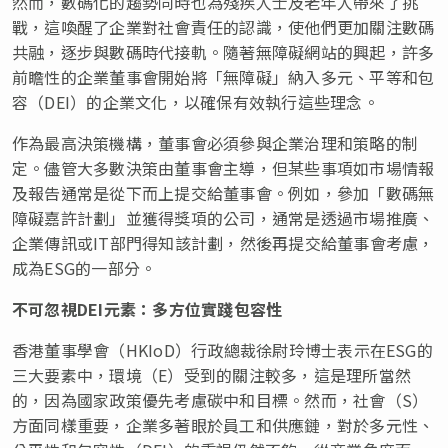
然而，數碼化的趨勢同時也為殘疾人士及老年人帶來了挑
戰，這喚醒了企業對社會責任的認識，使他們更加關注數碼
共融，逐步與數碼時代接軌。隨著無障礙網站的興起，許多
前瞻性的企業董事會開始將「無障礙」納入多元、平等和包
容（DEI）的企業文化，以確保有效執行這些理念。
作為最高決策機構，董事會必須參與企業治理和策略的制
定。儘管大多數決策由董事會主導，但某些事項如市場情報
及報告通常是從下而上提交給董事會。例如，參加「數碼無
障礙嘉許計劃」並獲得獎項的公司，通常是透過市場推廣、
企業傳訊或IT部門得知該計劃，然後再提交給董事會考慮，
成為ESG的一部分。
不可忽視
DEI
元素：多方位實踐包容性
香港董事學會（HKIoD）行政總裁徐尉玲博士表示在ESG的
三大要素中，環境（E）受到的關注較多，這是理所當然
的，因為國家政策優先考慮碳中和目標。然而，社會（S）
方面同樣重要，企業多著眼於員工和供應鏈，對於多元性、