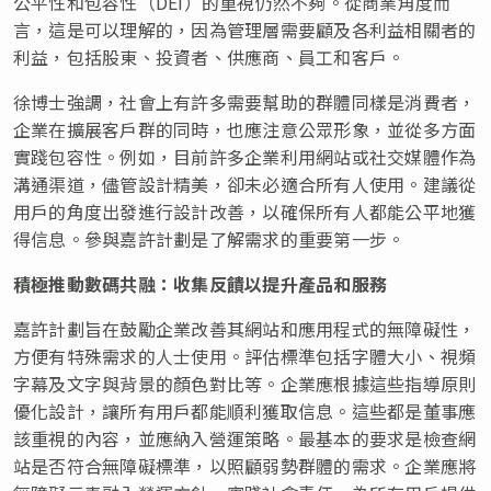
公平性和包容性（DEI）的重視仍然不夠。從商業角度而
言，這是可以理解的，因為管理層需要顧及各利益相關者的
利益，包括股東、投資者、供應商、員工和客戶。
徐博士強調，社會上有許多需要幫助的群體同樣是消費者，
企業在擴展客戶群的同時，也應注意公眾形象，並從多方面
實踐包容性。例如，目前許多企業利用網站或社交媒體作為
溝通渠道，儘管設計精美，卻未必適合所有人使用。建議從
用戶的角度出發進行設計改善，以確保所有人都能公平地獲
得信息。參與嘉許計劃是了解需求的重要第一步。
積極推動數碼共融：收集反饋以提升產品和服務
嘉許計劃旨在鼓勵企業改善其網站和應用程式的無障礙性，
方便有特殊需求的人士使用。評估標準包括字體大小、視頻
字幕及文字與背景的顏色對比等。企業應根據這些指導原則
優化設計，讓所有用戶都能順利獲取信息。這些都是董事應
該重視的內容，並應納入營運策略。最基本的要求是檢查網
站是否符合無障礙標準，以照顧弱勢群體的需求。企業應將