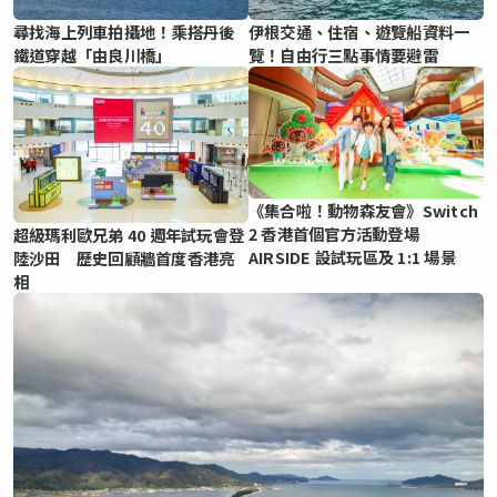
尋找海上列車拍攝地！乘搭丹後
伊根交通、住宿、遊覽船資料一
鐵道穿越「由良川橋」
覽！自由行三點事情要避雷
《集合啦！動物森友會》Switch
2 香港首個官方活動登場
超級瑪利歐兄弟 40 週年試玩會登
AIRSIDE 設試玩區及 1:1 場景
陸沙田 歷史回顧牆首度香港亮
相