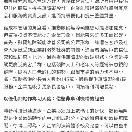
無障礙元素融入營運方針，實踐社會責任，為所有用戶提供
更佳的體驗。透過無障礙設計，企業能獲得弱勢群體對其產
品和服務的寶貴反饋，進而持續優化和提升整體質量。
從成本管理的角度看，推動數碼無障礙雖然可能增加開支，
但這項投資不僅能提升企業形象，還能帶來許多正面影響。
首先，數碼無障礙能改善公司的公眾形象，讓潛在客戶及社
會大眾感受到企業對弱勢社群的關懷，進而增強客戶的信任
感和認同感。此外，通過提供無障礙的數碼服務，企業能接
觸更廣泛的客戶群，包括殘障人士和老年人等經常被忽視的
群體。隨著人口老齡化的趨勢，銀髮市場的潛力也不容小
覷，現時香港的長者人數約145萬，通過提供無障礙的數碼
服務，企業能吸引更多長者客戶，開拓新利潤增長點。
以優化網站作為切入點：借鑒非牟利機構的經驗
隨著科技迅速進步，企業必須跟上數碼化的步伐。數碼無障
礙是企業數碼轉型的重要組成部分。對於如何推動數碼無障
礙，徐博士認為，大企業的決策體系較為完善，可以由董事