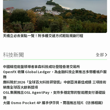
天橋立必去景點一覽！附多種交通方式輕鬆規劃行程
科技新聞
全部
中國線控底盤領導者拿森科技成功登陸香港交易所
OpenFX 收購 Global Ledger，為金融科技企業推出多幣種帳戶服
務
應科院於2026「全球百大科技研發獎」中創亞洲最佳成績 三項技術
榮膺全球百大創新獎項
OSL集團推出OSL AgentPay，支持多穩定幣的智能體支付基礎設
施
大疆 Osmo Pocket 4P 攜手伊莎貝•雨蓓推出短片《彷彿相識》