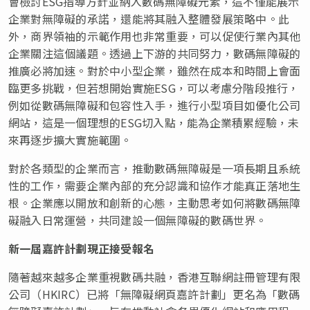
會檢討ESG指導方針並納入數碼無障礙元素，這不僅能展示
企業對無障礙的承諾，還能將其融入整體發展策略中。此
外，商界領袖的示範作用也非常重要，可以促使行業內其他
企業關注這個議題。透過上下游的共同努力，數碼無障礙的
推廣必將加速。對於中小型企業，雖然在成本和時間上會面
臨更多挑戰，但若想開始實施ESG，可以考慮分階段推行，
例如從數碼無障礙和包容性入手，進行小型項目如優化公司
網站，這是一個理想的ESG切入點，能為企業積累經驗，未
來再逐步擴大實施範圍。
對於各類型的企業而言，推動數碼無障礙是一項長期且系統
性的工作，需要企業內部的充分認識和協作才能真正落地生
根。企業應以開放和創新的心態，主動思考如何將數碼無障
礙融入日常運營，共同建設一個無障礙的數碼世界。
新一屆嘉許計劃現正接受報名
隨著越來越多企業重視數碼共融，香港互聯網註冊管理有限
公司（HKIRC）已將「無障礙網頁嘉許計劃」更名為「數碼