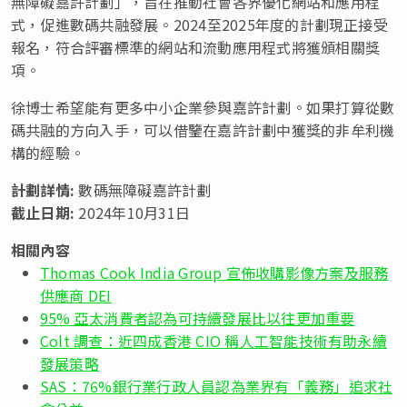
無障礙嘉許計劃」，旨在推動社會各界優化網站和應用程
式，促進數碼共融發展。2024至2025年度的計劃現正接受
報名，符合評審標準的網站和流動應用程式將獲頒相關獎
項。
徐博士希望能有更多中小企業參與嘉許計劃。如果打算從數
碼共融的方向入手，可以借鑒在嘉許計劃中獲獎的非牟利機
構的經驗。
計劃詳情
:
數碼無障礙嘉許計劃
截止日期
:
2024年10月31日
相關內容
Thomas Cook India Group 宣佈收購影像方案及服務
供應商 DEI
95% 亞太消費者認為可持續發展比以往更加重要
Colt 調查：近四成香港 CIO 稱人工智能技術有助永續
發展策略
SAS：76%銀行業行政人員認為業界有「義務」追求社