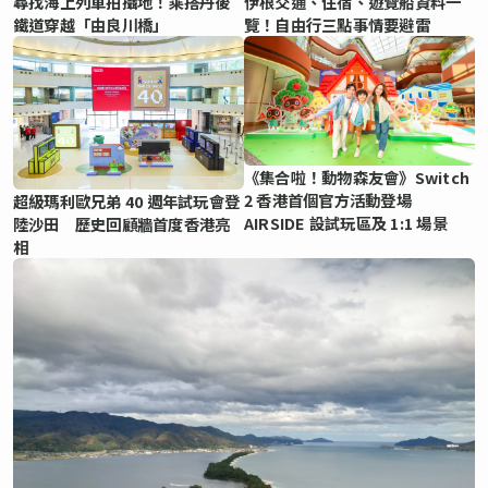
尋找海上列車拍攝地！乘搭丹後
伊根交通、住宿、遊覽船資料一
鐵道穿越「由良川橋」
覽！自由行三點事情要避雷
《集合啦！動物森友會》Switch
2 香港首個官方活動登場
超級瑪利歐兄弟 40 週年試玩會登
AIRSIDE 設試玩區及 1:1 場景
陸沙田 歷史回顧牆首度香港亮
相