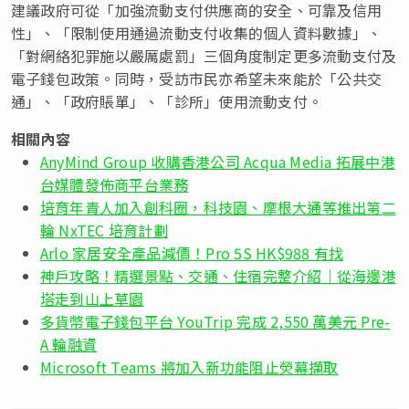
建議政府可從「加強流動支付供應商的安全、可靠及信用
性」、「限制使用通過流動支付收集的個人資料數據」、
「對網絡犯罪施以嚴厲處罰」三個角度制定更多流動支付及
電子錢包政策。同時，受訪市民亦希望未來能於「公共交
通」、「政府賬單」、「診所」使用流動支付。
相關內容
AnyMind Group 收購香港公司 Acqua Media 拓展中港
台媒體發佈商平台業務
培育年青人加入創科圈，科技園、摩根大通等推出第二
輪 NxTEC 培育計劃
Arlo 家居安全產品減價！Pro 5S HK$988 有找
神戶攻略！精選景點、交通、住宿完整介紹｜從海邊港
塔走到山上草園
多貨幣電子錢包平台 YouTrip 完成 2,550 萬美元 Pre-
A 輪融資
Microsoft Teams 將加入新功能阻止熒幕擷取