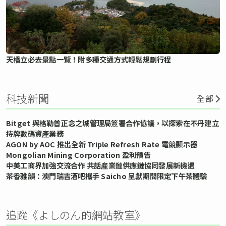
天橋立必去景點一覽！附多種交通方式輕鬆規劃行程
科技新聞
全部
Bitget 與格勒普正念之城管理局簽署合作協議，以探索在不丹建立
持牌數碼資產業務
AGON by AOC 推出全新 Triple Refresh Rate 電競顯示器
Mongolian Mining Corporation 盈利預告
中美工商界加強交流合作 共話產業鏈供應鏈協同發展新機遇
茶香雅韻：澳門瑞吉酒吧攜手 Saicho 呈獻期間限定下午茶體驗
追蹤《よしのん的網站教室》