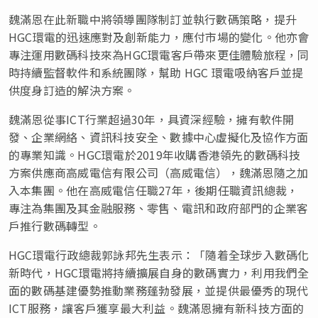
魏滿恩在此新職中將領導團隊制訂並執行數碼策略，提升
HGC環電的迅速應對及創新能力，應付市場的變化。他亦會
專注運用數碼科技來為HGC環電客戶帶來更佳體驗旅程，同
時持續監督軟件和系統團隊，幫助 HGC 環電吸納客戶並提
供度身訂造的解決方案。
魏滿恩從事ICT行業超過30年，具資深經驗，擁有軟件開
發、企業網絡、資訊科技安全、數據中心虛擬化及協作方面
的專業知識。HGC環電於2019年收購香港領先的數碼科技
方案供應商高威電信有限公司（高威電信），魏滿恩隨之加
入本集團。他在高威電信任職27年，後期任職資訊總裁，
專注為集團及其金融服務、零售、電訊和政府部門的企業客
戶推行數碼轉型。
HGC環電行政總裁郭詠邦先生表示：「隨着全球步入數碼化
新時代，HGC環電將持續擴展自身的數碼實力，利用我們全
面的數碼基建優勢推動業務蓬勃發展，並提供最優秀的現代
ICT服務，讓客戶獲享最大利益。魏滿恩擁有新科技方面的