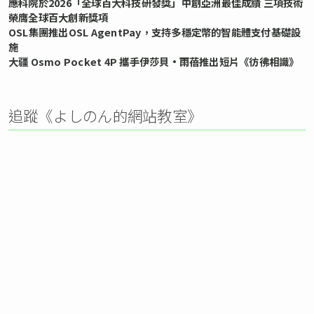
應科院於2026「全球百大科技研發獎」中創亞洲最佳成績 三項技術
榮膺全球百大創新獎項
OSL集團推出OSL AgentPay，支持多穩定幣的智能體支付基礎設
施
大疆 Osmo Pocket 4P 攜手伊莎貝•雨蓓推出短片《彷彿相識》
追蹤《よしのん的網站教室》