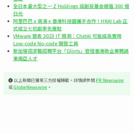
全日本最大型之一 Z Holdings 設創投基金總值 300 億
日元
阿里巴巴 x 商湯 x 香港科技園攜手合作！HKAI Lab 正
式成立七初創率先進駐
VMware 發表 2023 IT 預測：ChatAI 可能成為實用
Low-code No-code 開發工具
新加坡招求職招聘平台「Glints」登陸香港助企業聘請
東南亞人才
以上新聞已獲第三方授權轉載。詳情請參閱
PR Newswire
或
GlobeNewswire
。