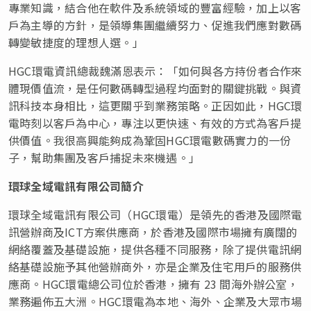
專業知識，結合他在軟件及系統領域的豐富經驗，加上以客
戶為主導的方針，是領導集團繼續努力、促進我們應對數碼
轉變敏捷度的理想人選。」
HGC環電資訊總裁魏滿恩表示：「如何與各方持份者合作來
體現價值流，是任何數碼轉型過程均面對的關鍵挑戰。與資
訊科技本身相比，這更關乎到業務策略。正因如此，HGC環
電時刻以客戶為中心，專注以更快速、有效的方式為客戶提
供價值。我很高興能夠成為鞏固HGC環電數碼實力的一份
子，幫助集團及客戶捕捉未來機遇。」
環球全域電訊有限公司簡介
環球全域電訊有限公司（HGC環電）是領先的香港及國際電
訊營辦商及ICT方案供應商，於香港及國際市場擁有廣闊的
網絡覆蓋及基礎設施，提供各種不同服務，除了提供電訊網
絡基礎設施予其他營辦商外，亦是企業及住宅用戶的服務供
應商。HGC環電總公司位於香港，擁有 23 間海外辦公室，
業務遍佈五大洲。HGC環電為本地、海外、企業及大眾市場