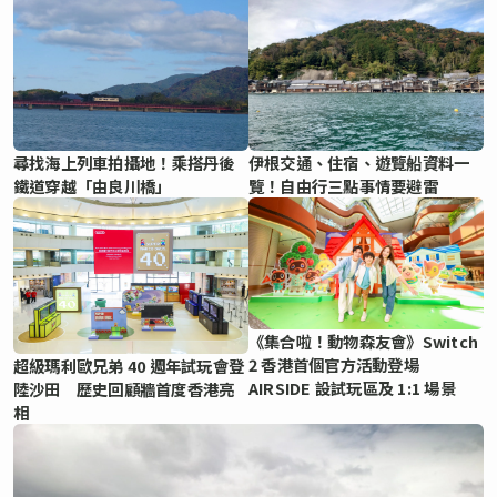
尋找海上列車拍攝地！乘搭丹後
伊根交通、住宿、遊覽船資料一
鐵道穿越「由良川橋」
覽！自由行三點事情要避雷
《集合啦！動物森友會》Switch
2 香港首個官方活動登場
超級瑪利歐兄弟 40 週年試玩會登
AIRSIDE 設試玩區及 1:1 場景
陸沙田 歷史回顧牆首度香港亮
相