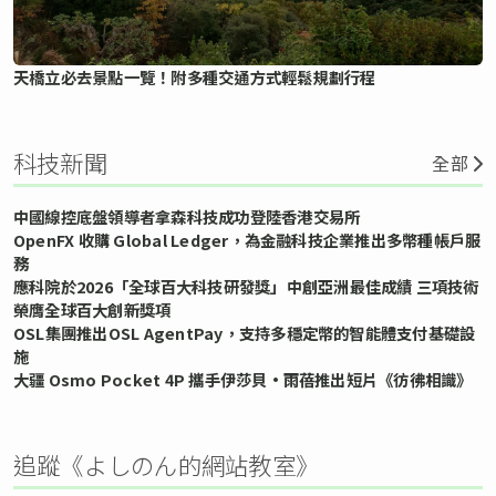
天橋立必去景點一覽！附多種交通方式輕鬆規劃行程
科技新聞
全部
中國線控底盤領導者拿森科技成功登陸香港交易所
OpenFX 收購 Global Ledger，為金融科技企業推出多幣種帳戶服
務
應科院於2026「全球百大科技研發獎」中創亞洲最佳成績 三項技術
榮膺全球百大創新獎項
OSL集團推出OSL AgentPay，支持多穩定幣的智能體支付基礎設
施
大疆 Osmo Pocket 4P 攜手伊莎貝•雨蓓推出短片《彷彿相識》
追蹤《よしのん的網站教室》