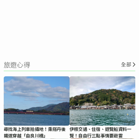
旅遊心得
全部
尋找海上列車拍攝地！乘搭丹後
伊根交通、住宿、遊覽船資料一
鐵道穿越「由良川橋」
覽！自由行三點事情要避雷