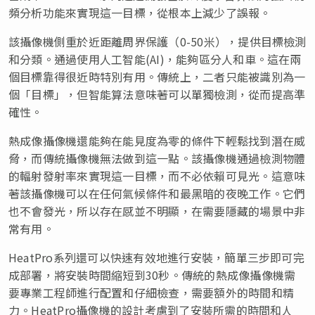
頻分析功能來實現這一目標，從根本上減少了誤報。
該攝像機側重於近距離周界保護（0-50米），提供目標檢測
和分類。通過使用人工智能(AI)，能夠區分人和車。這在兩
個目標靠得很近時特別有用。傳統上，二者只能被識別為一
個「目標」，但智能算法意味著可以單獨檢測，從而提高準
確性。
熱成像攝像機還能夠在能見度為零的條件下輕鬆找到潛在威
脅，而傳統攝像機無法做到這一點。該攝像機通過檢測物體
的輻射發射率來實現這一目標，而不必依賴可見光。這意味
著該攝像機可以在任何氣候條件和最黑暗的夜晚工作。它們
也不會發光，所以存在感並不明顯，在需要隱藏的場景中非
常有用。
HeatPro系列還可以快速有效地進行安裝，簡單三步即可完
成部署，將安裝時間縮短到30秒。傳統的熱成像攝像機需
要專業工程師進行配置和仔細檢查，需要額外的時間和精
力。HeatPro攝像機的設計考慮到了安裝所需的時間和人