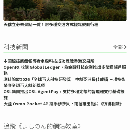
天橋立必去景點一覽！附多種交通方式輕鬆規劃行程
科技新聞
全部
中國線控底盤領導者拿森科技成功登陸香港交易所
OpenFX 收購 Global Ledger，為金融科技企業推出多幣種帳戶服
務
應科院於2026「全球百大科技研發獎」中創亞洲最佳成績 三項技術
榮膺全球百大創新獎項
OSL集團推出OSL AgentPay，支持多穩定幣的智能體支付基礎設
施
大疆 Osmo Pocket 4P 攜手伊莎貝•雨蓓推出短片《彷彿相識》
追蹤《よしのん的網站教室》