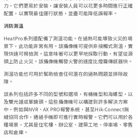
力，它們更易於安裝，讓安裝人員可以花更多時間進行正確
配置，以實現最佳運行狀態，並盡可能降低誤報率。
消防測溫
HeatPro系列還配備了測溫功能。在過熱可能導致火災的場
景下，此功能非常有用。該攝像機可提供非接觸式測溫，實
現快速可視檢測。這意味著可以更早地採取行動，有望從源
頭上防止火災。該攝像機觸發火警的速度比煙霧傳感器快。
測溫功能也可用於幫助檢查任何潛在的過熱問題並排除故
障。
該系列包括許多不同的型號和選項，
有桶機型和海螺型
，以
及雙光譜或單鏡頭。這些攝像機可以構建到許多解決方案
中，例如與NVR、AX PRO報警系統，甚至Hik-Connect無
縫協同合作，通過手機即可進行實時報警。它們可以用於各
種場景，尤其是住宅樓、辦公室、建築工地、停車場、零售
店和倉庫。