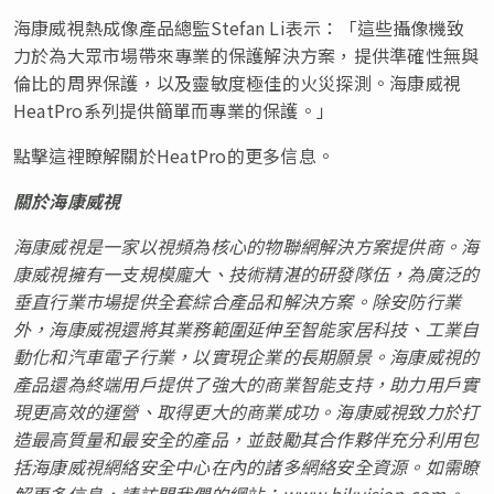
海康威視熱成像產品總監Stefan Li表示：「這些攝像機致
力於為大眾市場帶來專業的保護解決方案，提供準確性無與
倫比的周界保護，以及靈敏度極佳的火災探測。海康威視
HeatPro系列提供簡單而專業的保護。」
點擊這裡瞭解關於HeatPro的更多信息。
關於海康威視
海康威視是
一家以視頻為核心的物聯網解決方案提供商。海
康威視擁有一支規模龐大、技術精湛的研發隊伍，為廣泛的
垂直行業市場提供全套綜合產品和解決方案。除安防行業
外，海康威視還將其業務範圍延伸至智能家居科技、工業自
動化和汽車電子行業，以實現企業的長期願景。海康威視的
產品還為終端用戶提供了強大的商業智能支持，助力用戶實
現更高效的運營、取得更大的商業成功。海康威視致力於打
造最高質量和最安全的產品，並鼓勵其合作夥伴充分利用包
括海康威視網絡安全中心在內的諸多網絡安全資源。如需瞭
解更多信息，請訪問我們的網站：
www.hikvision.com。