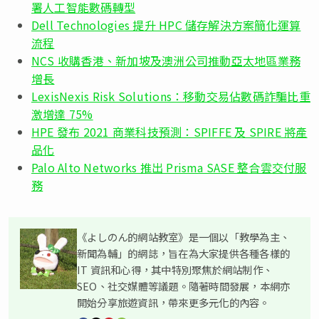
署人工智能數碼轉型
Dell Technologies 提升 HPC 儲存解決方案簡化運算
流程
NCS 收購香港、新加坡及澳洲公司推動亞太地區業務
增長
LexisNexis Risk Solutions：移動交易佔數碼詐騙比重
激增達 75%
HPE 發布 2021 商業科技預測：SPIFFE 及 SPIRE 將產
品化
Palo Alto Networks 推出 Prisma SASE 整合雲交付服
務
《よしのん的網站教室》是一個以「教學為主、
新聞為輔」的網誌，旨在為大家提供各種各樣的
IT 資訊和心得，其中特別聚焦於網站制作、
SEO、社交媒體等議題。隨著時間發展，本網亦
開始分享旅遊資訊，帶來更多元化的內容。