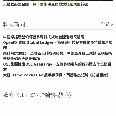
天橋立必去景點一覽！附多種交通方式輕鬆規劃行程
科技新聞
全部
中國線控底盤領導者拿森科技成功登陸香港交易所
OpenFX 收購 Global Ledger，為金融科技企業推出多幣種帳戶服
務
應科院於2026「全球百大科技研發獎」中創亞洲最佳成績 三項技術
榮膺全球百大創新獎項
OSL集團推出OSL AgentPay，支持多穩定幣的智能體支付基礎設
施
大疆 Osmo Pocket 4P 攜手伊莎貝•雨蓓推出短片《彷彿相識》
追蹤《よしのん的網站教室》