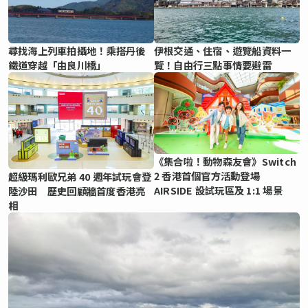
尋找海上列車拍攝地！乘搭丹後
伊根交通、住宿、遊覽船資料一
鐵道穿越「由良川橋」
覽！自由行三點事情要避雷
《集合啦！動物森友會》Switch
2 香港首個官方活動登場
超級瑪利歐兄弟 40 週年試玩會登
AIRSIDE 設試玩區及 1:1 場景
陸沙田 歷史回顧牆首度香港亮
相