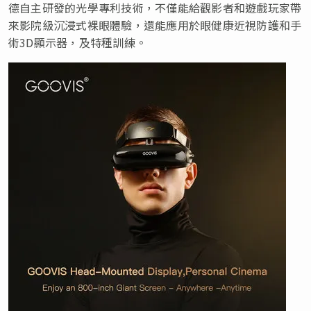
德自主研發的光學專利技術，不僅能給觀影者和遊戲玩家帶
來影院級沉浸式裸眼體驗，還能應用於眼健康近視防護和手
術3D顯示器，及特種訓練。