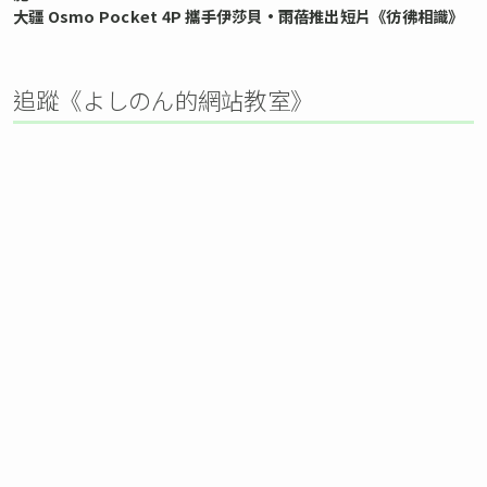
大疆 Osmo Pocket 4P 攜手伊莎貝•雨蓓推出短片《彷彿相識》
追蹤《よしのん的網站教室》