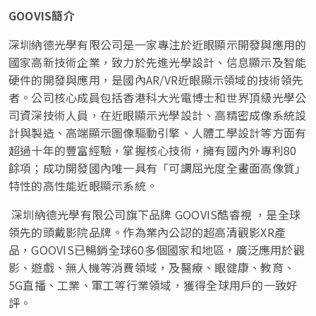
GOOVIS簡介
深圳納德光學有限公司是一家專注於近眼顯示開發與應用的
國家高新技術企業，致力於先進光學設計、信息顯示及智能
硬件的開發與應用，是國內AR/VR近眼顯示領域的技術領先
者。公司核心成員包括香港科大光電博士和世界頂級光學公
司資深技術人員，在近眼顯示光學設計、高精密成像系統設
計與製造、高端顯示圖像驅動引擎、人體工學設計等方面有
超過十年的豐富經驗，掌握核心技術，擁有國內外專利80
餘項；成功開發國內唯一具有「可調屈光度全畫面高像質」
特性的高性能近眼顯示系統。
深圳納德光學有限公司旗下品牌 GOOVIS酷睿視 ，是全球
領先的頭戴影院品牌。作為業內公認的超高清觀影XR產
品，GOOVIS已暢銷全球60多個國家和地區，廣泛應用於觀
影、遊戲、無人機等消費領域，及醫療、眼健康、教育、
5G直播、工業、軍工等行業領域，獲得全球用戶的一致好
評。