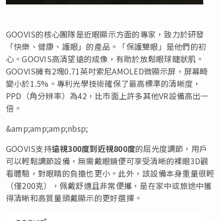
GOOVIS的核心團隊是近眼顯示方面的專家，致力於研發
「快樂、健康、護眼」的產品。「保護雙眼」是他們的初
心。GOOVIS高清望遠的成像，有助於放鬆眼球睫狀肌。
GOOVIS擁有2塊0.71英吋索尼AMOLED微顯示屏，屏幕畸
變小於1.5%。專利光學技術確保了最高標準的清晰度，
PPD（角分辨率）為42，比市面上許多其他VR設備高出一
倍。
&amp;amp;amp;nbsp;
GOOVIS支持
遠視300度到近視800度
的屈光度調節，用戶
可以輕鬆調節設備，無需戴眼鏡便可享受清晰的裸眼3D觀
看體驗，對眼睛的負擔也更小。此外，該設備本身重量很輕
（僅200克），佩戴舒適且非常便攜，是在家中或旅途中獲
得清晰和高質量頭戴顯示的更好選擇。