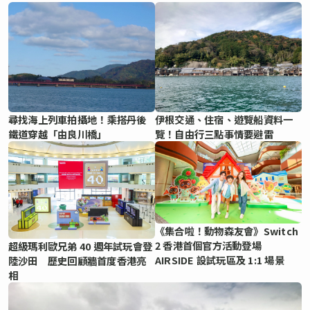
尋找海上列車拍攝地！乘搭丹後
伊根交通、住宿、遊覽船資料一
鐵道穿越「由良川橋」
覽！自由行三點事情要避雷
《集合啦！動物森友會》Switch
2 香港首個官方活動登場
超級瑪利歐兄弟 40 週年試玩會登
AIRSIDE 設試玩區及 1:1 場景
陸沙田 歷史回顧牆首度香港亮
相