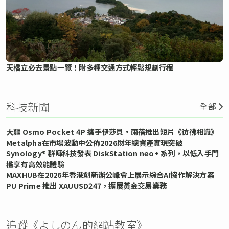
天橋立必去景點一覽！附多種交通方式輕鬆規劃行程
科技新聞
全部
大疆 Osmo Pocket 4P 攜手伊莎貝•雨蓓推出短片《彷彿相識》
Metalpha在市場波動中公佈2026財年總資產實現突破
Synology® 群暉科技發表 DiskStation neo+ 系列，以低入手門
檻享有高效能體驗
MAXHUB在2026年香港創新辦公峰會上展示綜合AI協作解決方案
PU Prime 推出 XAUUSD247，擴展黃金交易業務
追蹤《よしのん的網站教室》