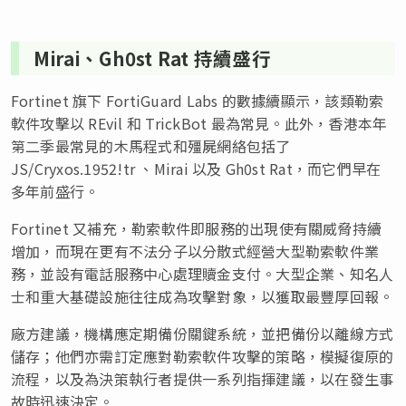
Mirai、Gh0st Rat 持續盛行
Fortinet 旗下 FortiGuard Labs 的數據續顯示，該類勒索
軟件攻擊以 REvil 和 TrickBot 最為常見。此外，香港本年
第二季最常見的木馬程式和殭屍網絡包括了
JS/Cryxos.1952!tr 、Mirai 以及 Gh0st Rat，而它們早在
多年前盛行。
Fortinet 又補充，勒索軟件即服務的出現使有關威脅持續
增加，而現在更有不法分子以分散式經營大型勒索軟件業
務，並設有電話服務中心處理贖金支付。大型企業、知名人
士和重大基礎設施往往成為攻擊對象，以獲取最豐厚回報。
廠方建議，機構應定期備份關鍵系統，並把備份以離線方式
儲存；他們亦需訂定應對勒索軟件攻擊的策略，模擬復原的
流程，以及為決策執行者提供一系列指揮建議，以在發生事
故時迅速決定。