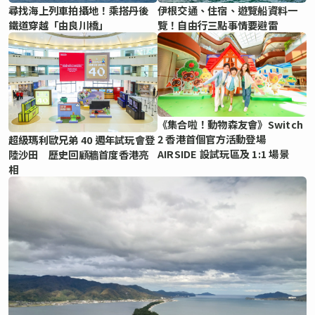
尋找海上列車拍攝地！乘搭丹後
伊根交通、住宿、遊覽船資料一
鐵道穿越「由良川橋」
覽！自由行三點事情要避雷
《集合啦！動物森友會》Switch
2 香港首個官方活動登場
超級瑪利歐兄弟 40 週年試玩會登
AIRSIDE 設試玩區及 1:1 場景
陸沙田 歷史回顧牆首度香港亮
相