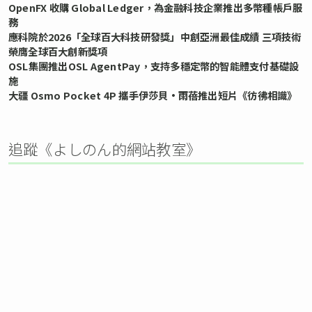
OpenFX 收購 Global Ledger，為金融科技企業推出多幣種帳戶服
務
應科院於2026「全球百大科技研發獎」中創亞洲最佳成績 三項技術
榮膺全球百大創新獎項
OSL集團推出OSL AgentPay，支持多穩定幣的智能體支付基礎設
施
大疆 Osmo Pocket 4P 攜手伊莎貝•雨蓓推出短片《彷彿相識》
追蹤《よしのん的網站教室》