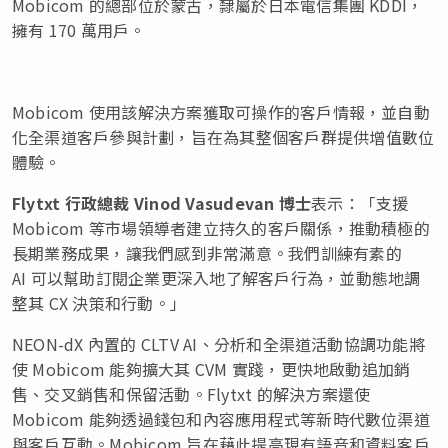
Mobicom 的總部位於蒙古，隸屬於日本電信集團 KDDI，
擁有 170 萬用戶。
Mobicom 使用該解決方案獲取可操作的客戶情報，並自動
化全渠道客戶參與計劃，旨在為其整個客戶群提供增值數位
體驗。
Flytxt
行政總裁
Vinod Vasudevan
博士
表示：「支援
Mobicom 等市場領導者建立持久的客戶關係，推動積極的
長期業務成果，讓我們感到非常滿意。我們訓練有素的
AI 可以幫助訂閱企業更深入地了解客戶行為，並動態地調
整其 CX 決策和行動。」
NEON-dX 內置的 CLTV AI、分析和全渠道活動協調功能將
使 Mobicom 能夠擴大其 CVM 實踐，更快地啟動追加銷
售、交叉銷售和保留活動。Flytxt 的解決方案還使
Mobicom 能夠透過錢包和內容應用程式等新時代數位渠道
與客戶互動。Mobicom 旨在藉此提高現有語音和資料客戶