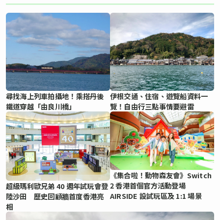
尋找海上列車拍攝地！乘搭丹後
伊根交通、住宿、遊覽船資料一
鐵道穿越「由良川橋」
覽！自由行三點事情要避雷
《集合啦！動物森友會》Switch
2 香港首個官方活動登場
超級瑪利歐兄弟 40 週年試玩會登
AIRSIDE 設試玩區及 1:1 場景
陸沙田 歷史回顧牆首度香港亮
相