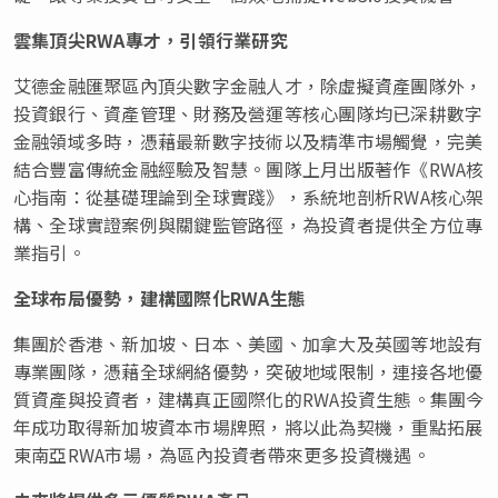
雲集頂尖RWA
專才，引領行業研究
艾德金融匯聚區內頂尖數字金融人才，除虛擬資產團隊外，
投資銀行、資產管理、財務及營運等核心團隊均已深耕數字
金融領域多時，憑藉最新數字技術以及精準市場觸覺，完美
結合豐富傳統金融經驗及智慧。團隊上月出版著作《RWA核
心指南：從基礎理論到全球實踐》，系統地剖析RWA核心架
構、全球實證案例與關鍵監管路徑，為投資者提供全方位專
業指引。
全球布局優勢，建構國際化RWA
生態
集團於
香港、新加坡、日本、美國、加拿大及英國等地設有
專業團隊，憑藉全球網絡優勢，突破地域限制，連接各地優
質資產與投資者，建構真正國際化的RWA投資生態。集團今
年成功取得新加坡資本市場牌照，將以此為契機，重點拓展
東南亞RWA市場，為區內投資者帶來更多投資機遇。