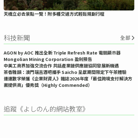
天橋立必去景點一覽！附多種交通方式輕鬆規劃行程
科技新聞
全部
AGON by AOC 推出全新 Triple Refresh Rate 電競顯示器
Mongolian Mining Corporation 盈利預告
中美工商界加強交流合作 共話產業鏈供應鏈協同發展新機遇
茶香雅韻：澳門瑞吉酒吧攜手 Saicho 呈獻期間限定下午茶體驗
連連數字榮獲《企業財資人》雜誌2026年度「最佳跨境支付解決方
案提供商」優秀獎（Highly Commended）
追蹤《よしのん的網站教室》