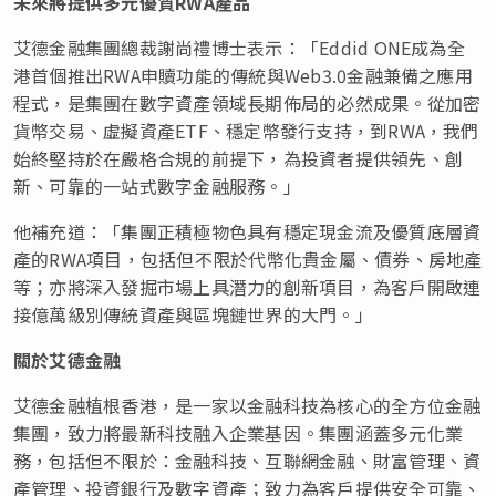
未來將提供多元優質RWA
產品
艾德金融集團總裁謝尚禮博士表示：「Eddid ONE成為全
港首個推出RWA申贖功能的傳統與Web3.0金融兼備之應用
程式，是集團在數字資產領域長期佈局的必然成果。從加密
貨幣交易、虛擬資產ETF、穩定幣發行支持，到RWA，我們
始終堅持於在嚴格合規的前提下，為投資者提供領先、創
新、可靠的一站式數字金融服務。」
他補充道：「集團正積極物色具有穩定現金流及優質底層資
產的RWA項目，包括但不限於代幣化貴金屬、債券、房地產
等；亦將深入發掘市場上具潛力的創新項目，為客戶開啟連
接億萬級別傳統資產與區塊鏈世界的大門。」
關於艾德金融
艾德金融植根香港，是一家以金融科技為核心的全方位金融
集團，致力將最新科技融入企業基因。集團涵蓋多元化業
務，包括但不限於：金融科技、互聯網金融、財富管理、資
產管理、投資銀行及數字資產；致力為客戶提供安全可靠、