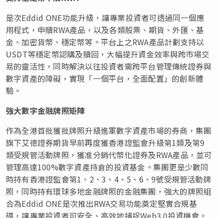
是次Eddid ONE功能升級，讓專業投資者可透過同一個應
用程式，申贖RWA產品，以及各類股票、期貨、外匯、基
金、加密貨幣、穩定幣等。平台上之RWA產品計劃支持以
USDT等穩定幣認購及贖回，大幅提升資金效率與跨市場交
易的靈活性，同時解決以往投資者需跨平台管理傳統證券與
數字資產的障礙，實現「一個平台，全面配置」的創新體
驗。
強大數字金融牌照矩陣
作為全港首批獲批牌照升級進軍數字資產市場的券商，集團
旗下艾德證券期貨早前再度獲香港證監會升級第1類及第9
類受規管活動牌照，獲准分銷代幣化證券及RWA產品，並可
管理高達100%數字資產持倉的投資基金。集團更是少數同
時持有香港證監會第1、2、3、4、5、6、9號受規管活動牌
照，同時持有環球多地金融牌照的金融集團，強大的牌照組
合為Eddid ONE是次推出RWA交易功能奠定堅實合規基
礎，讓專業投資者可安全、高效地捕捉Web3.0投資機會。