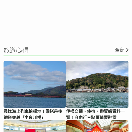
旅遊心得
全部
尋找海上列車拍攝地！乘搭丹後
伊根交通、住宿、遊覽船資料一
鐵道穿越「由良川橋」
覽！自由行三點事情要避雷