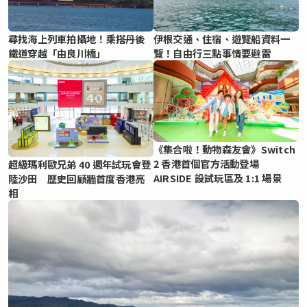
尋找海上列車拍攝地！乘搭丹後
伊根交通、住宿、遊覽船資料一
鐵道穿越「由良川橋」
覽！自由行三點事情要避雷
《集合啦！動物森友會》Switch
2 香港首個官方活動登場
超級瑪利歐兄弟 40 週年試玩會登
AIRSIDE 設試玩區及 1:1 場景
陸沙田 歷史回顧牆首度香港亮
相