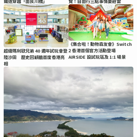
鐵道穿越「由良川橋」
覽！自由行三點事情要避雷
《集合啦！動物森友會》Switch
2 香港首個官方活動登場
超級瑪利歐兄弟 40 週年試玩會登
AIRSIDE 設試玩區及 1:1 場景
陸沙田 歷史回顧牆首度香港亮
相