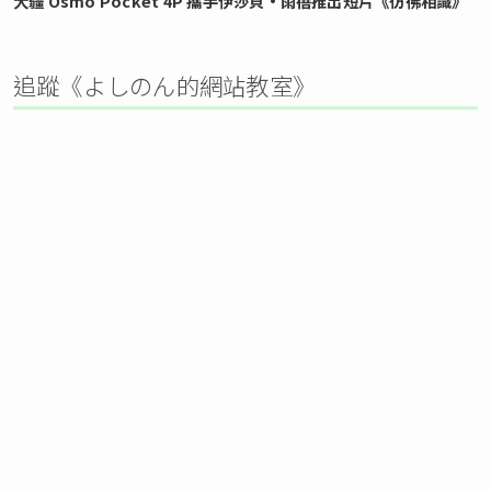
大疆 Osmo Pocket 4P 攜手伊莎貝•雨蓓推出短片《彷彿相識》
追蹤《よしのん的網站教室》