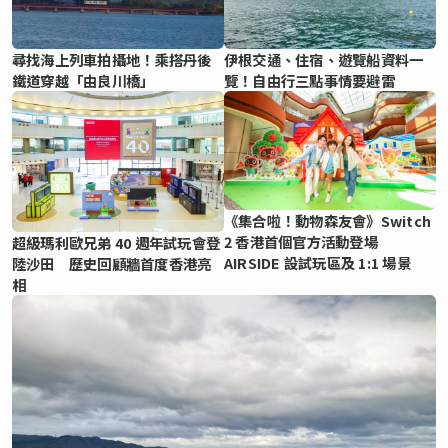
尋找海上列車拍攝地！乘搭丹後
伊根交通、住宿、遊覽船資料一
鐵道穿越「由良川橋」
覽！自由行三點事情要避雷
《集合啦！動物森友會》Switch
2 香港首個官方活動登場
超級瑪利歐兄弟 40 週年試玩會登
AIRSIDE 設試玩區及 1:1 場景
陸沙田 歷史回顧牆首度香港亮
相