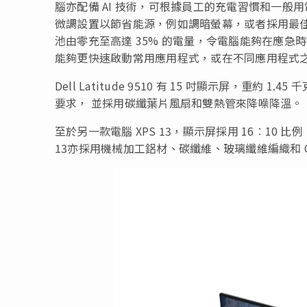
腦亦配備 AI 技術，可根據員工的充電習慣和一般用電
微調設置以節省能源，例如調暗螢幕，或者採用最佳充電策略，
池由零充至高達 35% 的電量，令電腦能夠在應急時開啟運行。另
能夠更快速啟動常用應用程式，或在不同應用程式
Dell Latitude 9510 有 15 吋顯示屏，重約 1.
要求， 並採用碳纖葉片風扇和雙熱管來降噪降溫。
至於另一款電腦 XPS 13，顯示屏採用 16︰10
13亦採用機械加工鋁材、碳纖維、玻璃纖維編織和 Corn