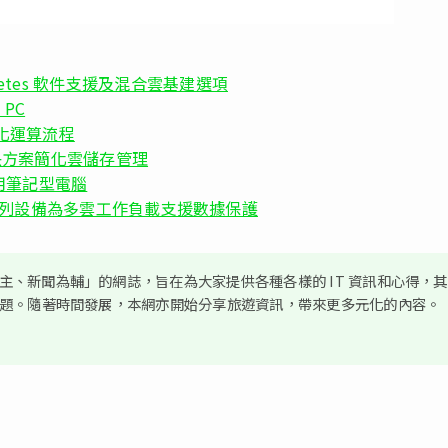
bernetes 軟件支援及混合雲基建選項
 PC
案簡化運算流程
d 推出解決方案簡化雲儲存管理
e 商用筆記型電腦
ect DD 系列設備為多雲工作負載支援數據保護
、新聞為輔」的網誌，旨在為大家提供各種各樣的 IT 資訊和心得，
議題。隨著時間發展，本網亦開始分享旅遊資訊，帶來更多元化的內容。