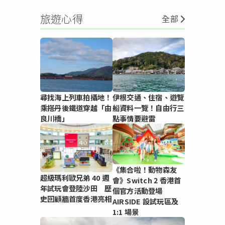
旅遊心得
全部
尋找海上列車拍攝地！
伊根交通、住宿、遊覽
乘搭丹後鐵道穿越「由
船資料一覽！自由行三
良川橋」
點事情要避雷
《集合啦！動物森友
超級瑪利歐兄弟 40 週
會》Switch 2 香港首
年試玩會登陸沙田 歷
個官方活動登場
史回顧牆首度香港亮相
AIRSIDE 設試玩區及
1:1 場景