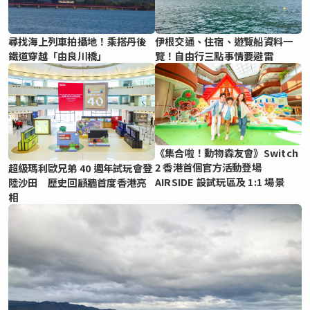
尋找海上列車拍攝地！乘搭丹後
伊根交通、住宿、遊覽船資料一
鐵道穿越「由良川橋」
覽！自由行三點事情要避雷
《集合啦！動物森友會》Switch
2 香港首個官方活動登場
超級瑪利歐兄弟 40 週年試玩會登
AIRSIDE 設試玩區及 1:1 場景
陸沙田 歷史回顧牆首度香港亮
相