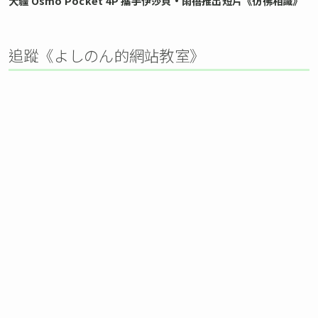
大疆 Osmo Pocket 4P 攜手伊莎貝•雨蓓推出短片《彷彿相識》
追蹤《よしのん的網站教室》