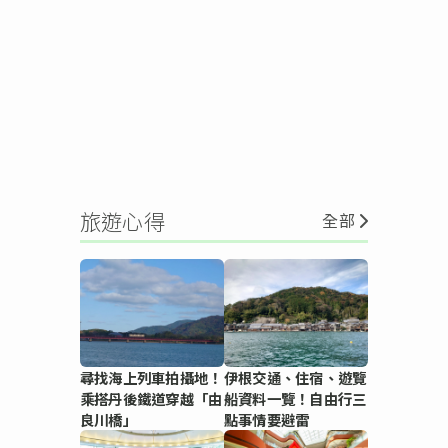
旅遊心得
全部
尋找海上列車拍攝地！
伊根交通、住宿、遊覽
乘搭丹後鐵道穿越「由
船資料一覽！自由行三
良川橋」
點事情要避雷