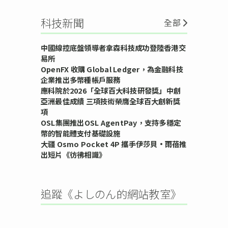
科技新聞
全部
中國線控底盤領導者拿森科技成功登陸香港交
易所
OpenFX 收購 Global Ledger，為金融科技
企業推出多幣種帳戶服務
應科院於2026「全球百大科技研發獎」中創
亞洲最佳成績 三項技術榮膺全球百大創新獎
項
OSL集團推出OSL AgentPay，支持多穩定
幣的智能體支付基礎設施
大疆 Osmo Pocket 4P 攜手伊莎貝•雨蓓推
出短片《彷彿相識》
追蹤《よしのん的網站教室》