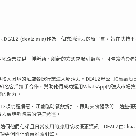
下公司DEALZ (dealz.asia)作為一個充滿活力的新平臺，旨在扶持
為本地企業提供一種新穎、創新的方式來吸引顧客，同時讓消費者
困境的酒店餐飲行業注入新活力。DEALZ母公司Chaaat.i
)等眾多知名客戶攜手合作，幫助他們成功運用WhatsApp的強大市場
樣的助力。
收多達13項精選優惠，涵蓋臨時餐飲折扣、限時美食體驗等。這些優
新去處與新體驗的便捷途徑。
過這個他們信賴且日常使用的應用接收優惠資訊。DEALZ由Chaaat
打造頂尖個性化優惠推薦引擎。