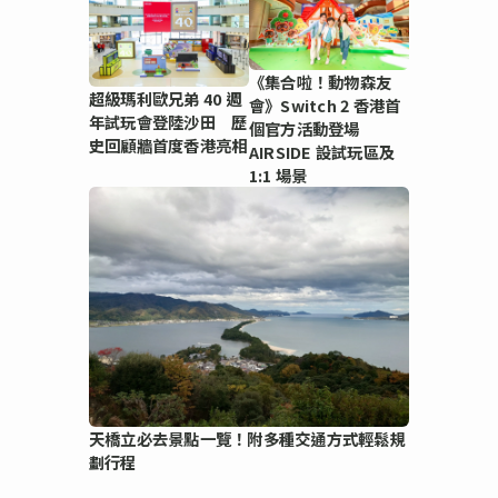
《集合啦！動物森友
超級瑪利歐兄弟 40 週
會》Switch 2 香港首
年試玩會登陸沙田 歷
個官方活動登場
史回顧牆首度香港亮相
AIRSIDE 設試玩區及
1:1 場景
天橋立必去景點一覽！附多種交通方式輕鬆規
劃行程