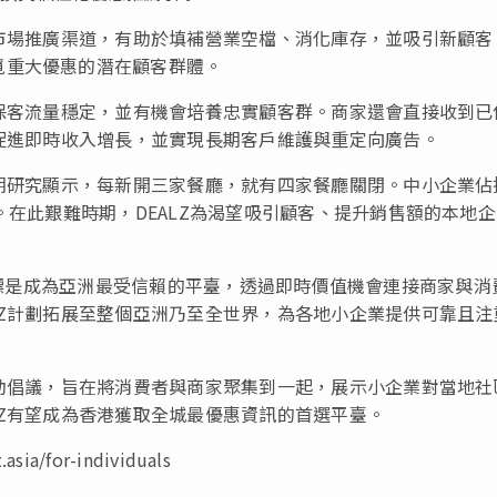
新市場推廣渠道，有助於填補營業空檔、消化庫存，並吸引新顧客
覓重大優惠的潛在顧客群體。
確保客流量穩定，並有機會培養忠實顧客群。商家還會直接收到已
具促進即時收入增長，並實現長期客戶維護與重定向廣告。
近期研究顯示，每新開三家餐廳，就有四家餐廳關閉。中小企業佔
。在此艱難時期，DEALZ為渴望吸引顧客、提升銷售額的本地
LZ的目標是成為亞洲最受信賴的平臺，透過即時價值機會連接商家與消
LZ計劃拓展至整個亞洲乃至全世界，為各地小企業提供可靠且注
驅動倡議，旨在將消費者與商家聚集到一起，展示小企業對當地社
LZ有望成為香港獲取全城最優惠資訊的首選平臺。
/for-individuals