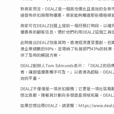
對商家而言，DEALZ是一個高性價比且高效的全
過發佈折扣與限時優惠，商家能夠觸達那些積極尋
商家可在DEALZ日曆上提前一個月預訂時段，以
優惠券的顧客信息，便於他們利用DEALZ這個工
此時推出DEALZ恰逢其時。香港經濟遭受重創，
港企業總數的98%，並吸納了私營部門45%的就業
供了及時的解困方案。
DEALZ創辦人Tom Edmunds表示：「DEA
者，讓超值優惠觸手可及。」以香港為起點，DEA
效的平臺。
DEALZ不僅僅是一項折扣服務；它更是一項社區
傑出貢獻。隨著其計劃向多個垂直領域拓展，DEA
如果您想註冊DEALZ，請瀏覽：https://www.dealz.asia