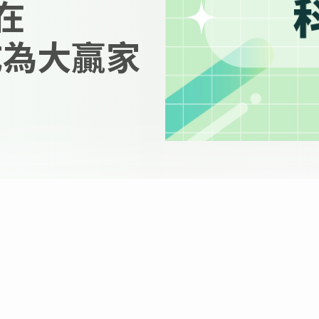
 在
5 成為大贏家