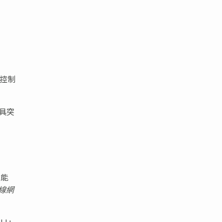
明控制
最具突
功能
線網
LI+