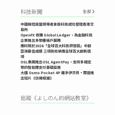
科技新聞
全部
中國線控底盤領導者拿森科技成功登陸香港交
易所
OpenFX 收購 Global Ledger，為金融科技
企業推出多幣種帳戶服務
應科院於2026「全球百大科技研發獎」中創
亞洲最佳成績 三項技術榮膺全球百大創新獎
項
OSL集團推出OSL AgentPay，支持多穩定
幣的智能體支付基礎設施
大疆 Osmo Pocket 4P 攜手伊莎貝•雨蓓推
出短片《彷彿相識》
追蹤《よしのん的網站教室》