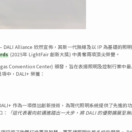
RE) — DALI Alliance 欣然宣佈，其新一代無線及以 IP 為基礎的照
ards
(2025年 LightFair 創新大獎) 中勇奪兩項頂尖榮譽。
gas Convention Center) 頒發，旨在表揚照明及控制行業中
項中，DALI+ 榮獲：
ALI+ 作為一項傑出創新技術，為現代照明系統提供了先進的
口：
「這代表著向前邁進踏出一大步，將 DALI 的優勢擴展至無
 表示：「這些獎項認證了我們打造更具智慧、更互通照明生態系統的願景。 DA