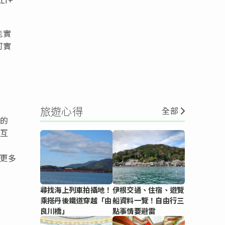
能實
可實
旅遊心得
全部
礎的
進互
解更多
尋找海上列車拍攝地！
伊根交通、住宿、遊覽
乘搭丹後鐵道穿越「由
船資料一覽！自由行三
良川橋」
點事情要避雷