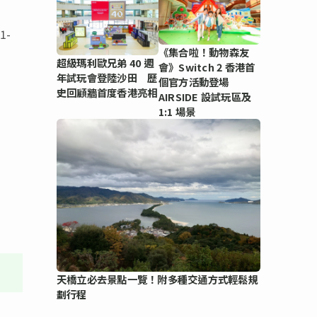
1-
《集合啦！動物森友
超級瑪利歐兄弟 40 週
會》Switch 2 香港首
年試玩會登陸沙田 歷
個官方活動登場
史回顧牆首度香港亮相
AIRSIDE 設試玩區及
1:1 場景
天橋立必去景點一覽！附多種交通方式輕鬆規
劃行程