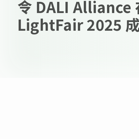
令 DALI Alliance
LightFair 202