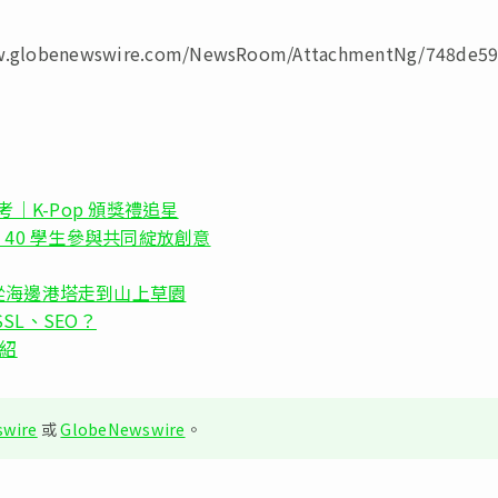
newswire.com/NewsRoom/AttachmentNg/748de59
考｜K-Pop 頒獎禮追星
，吸引逾 40 學生參與共同綻放創意
從海邊港塔走到山上草園
SL、SEO？
介紹
wire
或
GlobeNewswire
。