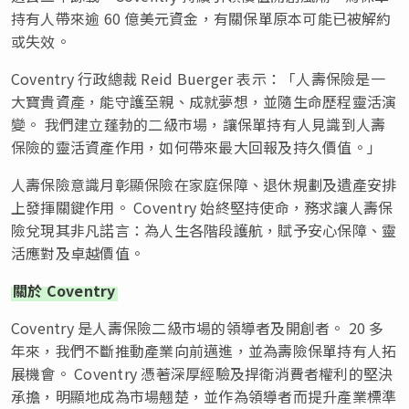
持有人帶來逾 60 億美元資金，有關保單原本可能已被解約
或失效。
Coventry 行政總裁 Reid Buerger 表示：「人壽保險是一
大寶貴資產，能守護至親、成就夢想，並隨生命歷程靈活演
變。 我們建立蓬勃的二級市場，讓保單持有人見識到人壽
保險的靈活資產作用，如何帶來最大回報及持久價值。」
人壽保險意識月彰顯保險在家庭保障、退休規劃及遺產安排
上發揮關鍵作用。 Coventry 始終堅持使命，務求讓人壽保
險兌現其非凡諾言：為人生各階段護航，賦予安心保障、靈
活應對及卓越價值。
關於 Coventry
Coventry 是人壽保險二級市場的領導者及開創者。 20 多
年來，我們不斷推動產業向前邁進，並為壽險保單持有人拓
展機會。 Coventry 憑著深厚經驗及捍衛消費者權利的堅決
承擔，明顯地成為市場翹楚，並作為領導者而提升產業標準