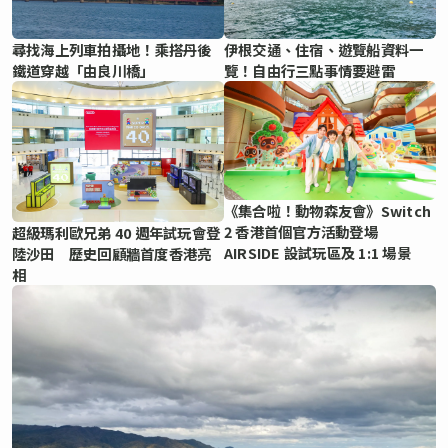
尋找海上列車拍攝地！乘搭丹後
伊根交通、住宿、遊覽船資料一
鐵道穿越「由良川橋」
覽！自由行三點事情要避雷
《集合啦！動物森友會》Switch
2 香港首個官方活動登場
超級瑪利歐兄弟 40 週年試玩會登
AIRSIDE 設試玩區及 1:1 場景
陸沙田 歷史回顧牆首度香港亮
相