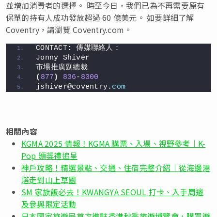
並增加消費者的選擇。 時至今日，我們已為不再需要原有
保單的持有人成功發放超過 60 億美元。 如要詳細了解
Coventry，請瀏覽 Coventry.com。
CONTACT: 傳媒聯絡人：
Jonny Shiver
市場推廣副總裁
(
877
)
836
-
8300
jshiver@coventry.
com
相關內容
KGMA 2025 情報！KGMA 購票、入場、視野參考｜K-
Pop 頒獎禮追星
神戶攻略！精選景點、交通、住宿完整介紹｜從海邊港
塔走到山上草園
SM 家族飯必去！KWANGYA SEOUL 打卡、入手周邊
及參與限定活動
日本國家旅遊局首次進駐香港秋季旅遊博覽會，購買遊