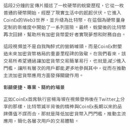
這段2分鐘的宣傳片描述了一枚硬幣的蛻變歷程，它從一枚
普通的硬幣開始，經歷了現實生活中的起起伏伏。它進入
CoinEx的Web3世界，並升級為比特幣，在這個為硬幣量身
定制的新維度中開始了一系列冒險。最終，蛻變後的比特幣
再次回歸，幫助所有加密貨幣愛好者實現夢想和財務自由。
這段視頻並不是自我陶醉式的營銷噱頭，而是CoinEx對塑
造未來加密貨幣格局的重要里程碑的致敬。在我們看來，該
交易所希望通過讓加密貨幣交易簡單易行，也就是
減少
進入
門檻，讓所有層次的用戶都能
更多
地參與其中，從而在推動
主流加密貨幣應用方面發揮關鍵作用。
彰顯便捷、專業、簡約的場景
正如CoinEx首席執行官楊海坡在視頻發佈後在Twitter上分
享的那樣，比特幣減半背後的精神與CoinEx長期以來的品
牌價值不謀而合，那就是降低加密貨幣入門門檻，推動主流
應用，簡化各層次用戶的交易體驗。