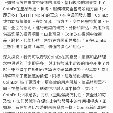
正如楊海坡在推文中提到的那樣，整個視頻的場景突出了
CoinEx在產品改進、掛牌、服務和安全基礎設施方面「少
即是多」(Less is More)的理念。在產品開發方面，CoinEx
致力於持續優化。在新資產上市方面，交易所堅持質量、速
度、全面的原則，進行嚴謹的研究、分析和評估，為用戶提
供高質量的投資項目。由此可見，CoinEx在視頻中從產
品、服務、代幣掛牌、營銷等方面都體現出了其在CoinEx
生態系統中堅持「專業」價值的決心和用心。
深入探究，我們可以發現CoinEx在其產品、服務和品牌理
念中倡導的「少即是多」與比特幣減半背後的精神產生了共
鳴。雖然減半在短期內會導致挖礦獎勵減少，但其設計為比
特幣帶來了更長遠的價值。同樣，通過簡化複雜性，
CoinEx打造了更清晰、更高效的用戶體驗，使品牌與眾不
同。在整個視頻中，創造性地融入減半概念，突出了
CoinEx「少即是多」方法（重點強調便利性、安全性和可
及性 ）如何與減半在促進比特幣發展中的作用相呼應。正
如減半旨在加強比特幣的未來發展一樣，CoinEx簡化加密