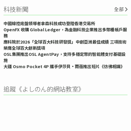
科技新聞
全部
中國線控底盤領導者拿森科技成功登陸香港交易所
OpenFX 收購 Global Ledger，為金融科技企業推出多幣種帳戶服
務
應科院於2026「全球百大科技研發獎」中創亞洲最佳成績 三項技術
榮膺全球百大創新獎項
OSL集團推出OSL AgentPay，支持多穩定幣的智能體支付基礎設
施
大疆 Osmo Pocket 4P 攜手伊莎貝•雨蓓推出短片《彷彿相識》
追蹤《よしのん的網站教室》