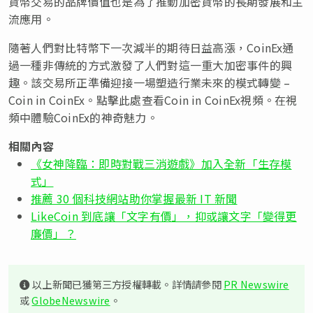
貨幣交易的品牌價值也是為了推動加密貨幣的長期發展和主
流應用。
隨著人們對比特幣下一次減半的期待日益高漲，CoinEx通
過一種非傳統的方式激發了人們對這一重大加密事件的興
趣。該交易所正準備迎接一場塑造行業未來的模式轉變 –
Coin in CoinEx。點擊此處查看Coin in CoinEx視頻。在視
頻中體驗CoinEx的神奇魅力。
相關內容
《女神降臨：即時對戰三消遊戲》加入全新「生存模
式」
推薦 30 個科技網站助你掌握最新 IT 新聞
LikeCoin 到底讓「文字有價」，抑或讓文字「變得更
廉價」？
以上新聞已獲第三方授權轉載。詳情請參閱
PR Newswire
或
GlobeNewswire
。