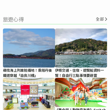
旅遊心得
全部
尋找海上列車拍攝地！乘搭丹後
伊根交通、住宿、遊覽船資料一
鐵道穿越「由良川橋」
覽！自由行三點事情要避雷
《集合啦！動物森友會》Switch