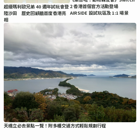
2 香港首個官方活動登場
超級瑪利歐兄弟 40 週年試玩會登
AIRSIDE 設試玩區及 1:1 場景
陸沙田 歷史回顧牆首度香港亮
相
天橋立必去景點一覽！附多種交通方式輕鬆規劃行程