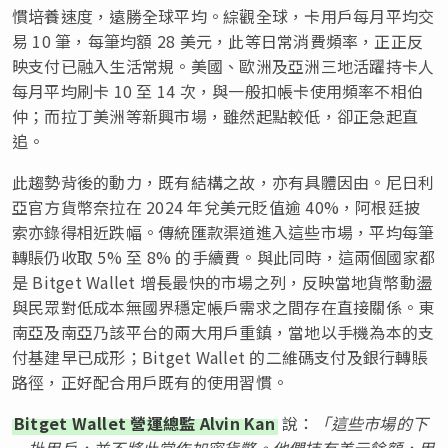
慣培養速度，遠勝全球平均。綜觀全球，卡用戶每月平均交
易 10 筆，每筆均額 28 美元，此等日常消費頻率，正正反
映支付已融入生活常規。美國、歐洲及亞洲三地活躍持卡人
每月平均刷卡 10 至 14 次，與一般扣帳卡使用頻率不相伯
仲；而拉丁美洲等新興市場，雖然起點較低，卻正急起直
追。
此趨勢背後的動力，既有結構之故，亦有具體因由。尼日利
亞官方貨幣奈拉在 2024 年兌美元貶值逾 40%，阿根廷披
索亦錄得相近跌幅。傳統匯款渠道進入這些市場，平均每筆
轉賬仍收取 5% 至 8% 的手續費。與此同時，這兩個國家都
是 Bitget Wallet 增長最快的市場之列，反映當地貨幣動盪
與民眾對低成本無國界穩定帳戶需求之間存在直接關係。東
南亞及南亞乃該平台的兩大用戶重鎮，當地以手機為本的支
付基建早已成形；Bitget Wallet 的二維碼支付及銀行轉賬
路徑，正好配合用戶既有的使用習慣。
Bitget Wallet 營運總監 Alvin Kan
說：
「這些市場的下
一批用戶，並不將此當作加密貨幣。他們持有美元餘額，用