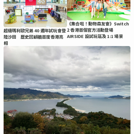
《集合啦！動物森友會》Switch
2 香港首個官方活動登場
超級瑪利歐兄弟 40 週年試玩會登
AIRSIDE 設試玩區及 1:1 場景
陸沙田 歷史回顧牆首度香港亮
相