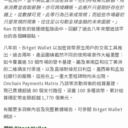
來消費並收取薪酬，亦可跨境轉賬。此帳戶只是剛好存在於
鏈上。從數據可見，此等行為已漸成常規；而這些市場最初
只是常規的現象，往往足以勾勒全球金融的未來面貌。」
Kan 在發表的營運總監致函中，回顧了過去八年來塑造該平
台的各個轉捩點。
八年前，Bitget Wallet 以加密貨幣原生用戶的交易工具推
出。過去兩年，產品圍繞截然不同的使用場景作大幅重整：
如今覆蓋逾 50 個市場的發卡基建、遍及東南亞和拉丁美洲
的二維碼支付渠道，以及直接對接尼日利亞、墨西哥和孟加
拉銀行的服務，這些在上一重大里程碑時均未出現。
Onchain Payments Matrix 乃該等流動背後的結算基建，
現已貫通超過 80 個支付路徑，涵蓋 100 多種貨幣，累計結
算穩定幣金額超越 1,770 億美元。
有關更多洞察內容及完整數據報告，可參閱 Bitget Wallet
網誌。
關於 Bitget Wallet