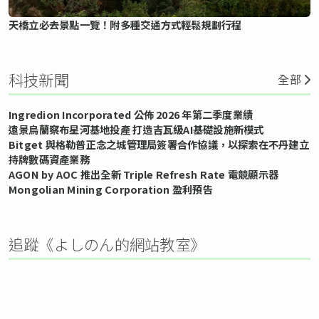
天橋立必去景點一覽！附多種交通方式輕鬆規劃行程
科技新聞
全部
Ingredion Incorporated 公佈 2026 年第二季度業績
遠景烏蘭察布星河基地投產 打造吉瓦級AI基礎設施新模式
Bitget 與格勒普正念之城管理局簽署合作協議，以探索在不丹建立
持牌數碼資產業務
AGON by AOC 推出全新 Triple Refresh Rate 電競顯示器
Mongolian Mining Corporation 盈利預告
追蹤《よしのん的網站教室》