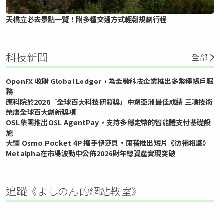
天橋立必去景點一覽！附多種交通方式輕鬆規劃行程
科技新聞
全部
OpenFX 收購 Global Ledger，為金融科技企業推出多幣種帳戶服
務
應科院於2026「全球百大科技研發獎」中創亞洲最佳成績 三項技術
榮膺全球百大創新獎項
OSL集團推出OSL AgentPay，支持多穩定幣的智能體支付基礎設
施
大疆 Osmo Pocket 4P 攜手伊莎貝•雨蓓推出短片《彷彿相識》
Metalpha在市場波動中公佈2026財年總資產實現突破
追蹤《よしのん的網站教室》