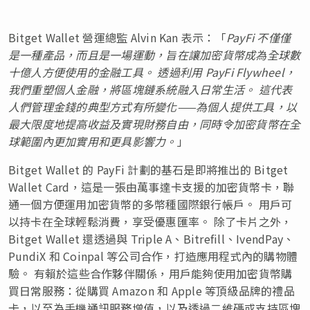
Bitget Wallet 營運總監 Alvin Kan 表示：「
PayFi 不僅僅
是一種產品，而且是一場運動，旨在讓加密貨幣成為全球數
十億人方便使用的金融工具。
透過利用 PayFi Flywheel，
我們重塑個人金融，將區塊鏈系統融入日常生活。 這代表
人們管理金錢的典型方式有所變化——為個人提供工具，以
最大限度地提高收益及實現財務自由，同時令加密貨幣在全
球範圍內更加實用和更具影響力。
」
Bitget Wallet 的 PayFi 計劃的基石是即將推出的 Bitget
Wallet Card，這是一張由萬事達卡支援的加密貨幣卡，聯
通一個方便運用加密貨幣的多幣種國際銀行帳戶。 用戶可
以持卡在全球輕鬆消費，享受優惠匯率。 除了卡片之外，
Bitget Wallet 還透過與 Triple A、Bitrefill、IvendPay、
PundiX 和 Coinpal 等公司合作，打造應用程式內的購物體
驗。 有賴於這些合作夥伴關係，用戶能夠使用加密貨幣購
買日常服務：從購買 Amazon 和 Apple 等頂級品牌的禮品
卡，以至為手機通訊服務增值，以及透過二維碼或支持區塊