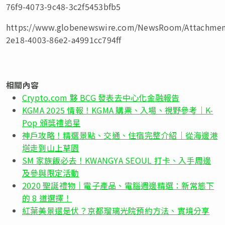
76f9-4073-9c48-3c2f5453bfb5
https://www.globenewswire.com/NewsRoom/Attachmen
2e18-4003-86e2-a4991cc794ff
相關內容
Crypto.com 夥 BCG 發表去中心化金融報告
KGMA 2025 情報！KGMA 購票、入場、視野參考｜K-
Pop 頒獎禮追星
神戶攻略！精選景點、交通、住宿完整介紹｜從海邊港
塔走到山上草園
SM 家族飯必去！KWANGYA SEOUL 打卡、入手周邊
及參與限定活動
2020 聖誕禮物｜電子產品、電腦週邊精選：新常態下
的 8 道選擇！
紅葉美景還是伏？京都瑠璃光院預約方法、實境分享