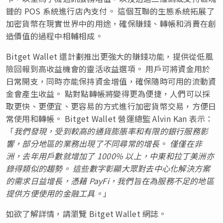
鏈的 POS 系統進行店內支付。 這個互聯的生態系統拓展了
加密貨幣在現實世界中的用途，確保賺錢、轉帳和消費在創
造價值的過程中相輔相成。
Bitget Wallet 還計劃推出更強大的賺錢功能，提供從低風
險回報到高收益機會的靈活收益選項。 用戶可將資金用於
日常開支，同時亦能保持資金增值，確保隨時可用的流動資
金會產生收益。 點對點轉帳將變得更為便捷，人們可以採
取更快、更便宜、更容易的方式進行加密貨幣交易，方便日
常使用和轉帳。 Bitget Wallet 營運總監 Alvin Kan 表示：
「
我們發現，受到較高的通貨膨脹率和有限的銀行服務影
響，部分地區的業務出現了不同尋常的增長
。
僅僅在非
洲，去年用戶數就增加了 1000% 以上，中東和拉丁美洲亦
錄得類似的趨勢。 這些數字彰顯大眾對去中心化解決方案
的需求日益增長，憑藉 PayFi，我們旨在為服務不足的地區
提供方便使用的金融工具。
」
如欲了解詳情，請瀏覽 Bitget Wallet 網誌。