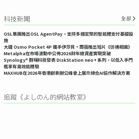
科技新聞
全部
OSL集團推出OSL AgentPay，支持多穩定幣的智能體支付基礎設
施
大疆 Osmo Pocket 4P 攜手伊莎貝•雨蓓推出短片《彷彿相識》
Metalpha在市場波動中公佈2026財年總資產實現突破
Synology® 群暉科技發表 DiskStation neo+ 系列，以低入手門
檻享有高效能體驗
MAXHUB在2026年香港創新辦公峰會上展示綜合AI協作解決方案
追蹤《よしのん的網站教室》