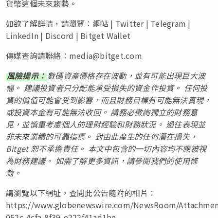
貨幣這個未來趨勢。
如欲了解詳情，請瀏覽：網站 | Twitter | Telegram |
LinkedIn | Discord | Bitget Wallet
傳媒查詢請聯絡：
media@bitget.com
風險提示：
數碼資產價格存在波動，並有可能出現巨大波
幅。 建議投資者只分配能承受損失的資金作投資。 任何投
資的價值可能會受到影響，而且財務目標有可能無法實現，
或投資本金有可能無法收回。 請務必徵詢獨立的財務意
見，並慎重考慮個人的理財經驗和財務狀況。 過往表現並
非未來業績的可靠指標。 對由此產生的任何潛在損失，
Bitget 恕不承擔責任。 本文中包含的一切內容均不應被視
為財務建議。 如需了解更多資訊，請參閱我們的
使用條
款
。
請瀏覽以下網址，查閱此公告隨附的相片：
https://www.globenewswire.com/NewsRoom/Attachmen
052c-4cfa-8f39-e222f41ad1be