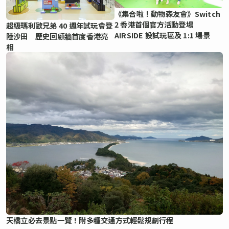
《集合啦！動物森友會》Switch
2 香港首個官方活動登場
超級瑪利歐兄弟 40 週年試玩會登
AIRSIDE 設試玩區及 1:1 場景
陸沙田 歷史回顧牆首度香港亮
相
天橋立必去景點一覽！附多種交通方式輕鬆規劃行程