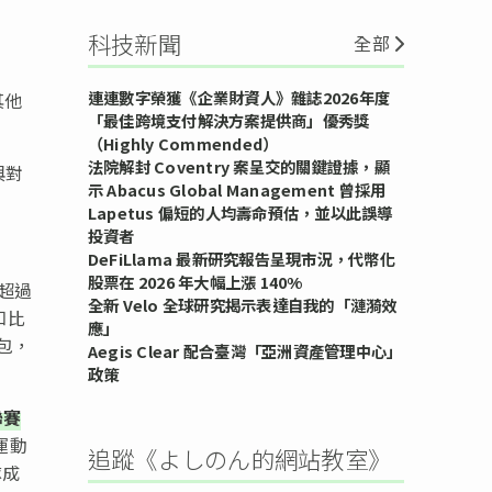
科技新聞
全部
連連數字榮獲《企業財資人》雜誌2026年度
其他
「最佳跨境支付解決方案提供商」優秀獎
（Highly Commended）
法院解封 Coventry 案呈交的關鍵證據，顯
與對
示 Abacus Global Management 曾採用
Lapetus 偏短的人均壽命預估，並以此誤導
投資者
DeFiLlama 最新研究報告呈現市況，代幣化
股票在 2026 年大幅上漲 140%
務超過
全新 Velo 全球研究揭示表達自我的「漣漪效
知比
應」
錢包，
Aegis Clear 配合臺灣「亞洲資產管理中心」
政策
聯賽
運動
追蹤《よしのん的網站教室》
隊成