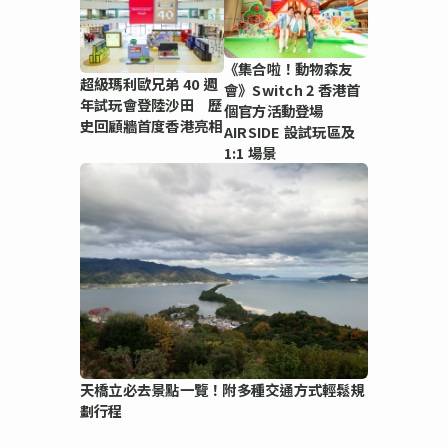
《集合啦！動物森友
超級瑪利歐兄弟 40 週
會》Switch 2 香港首
年試玩會登陸沙田 歷
個官方活動登場
史回顧牆首度香港亮相
AIRSIDE 設試玩區及
1:1 場景
天橋立必去景點一覽！附多種交通方式輕鬆規
劃行程