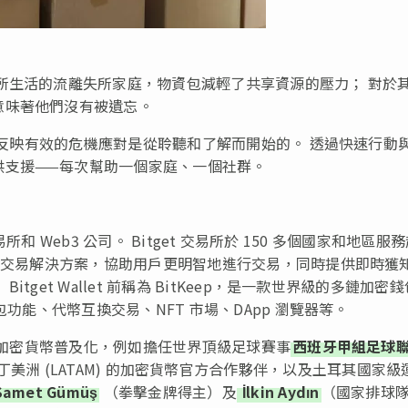
所生活的流離失所家庭，物資包減輕了共享資源的壓力； 對於
意味著他們沒有被遺忘。
再次反映有效的危機應對是從聆聽和了解而開始的。 透過快速行動
供支援——每次幫助一個家庭、一個社群。
所和 Web3 公司。 Bitget 交易所於 150 多個國家和地區服
其他交易解決方案，協助用戶更明智地進行交易，同時提供即時獲
get Wallet 前稱為 BitKeep，是一款世界級的多鏈加密
包功能、代幣互換交易、NFT 市場、DApp 瀏覽器等。
推動加密貨幣普及化，例如擔任世界頂級足球賽事
西班牙甲組足球
) 和拉丁美洲 (LATAM) 的加密貨幣官方合作夥伴，以及土耳其國家級
Samet Gümüş
（拳擊金牌得主）及
İlkin Aydın
（國家排球