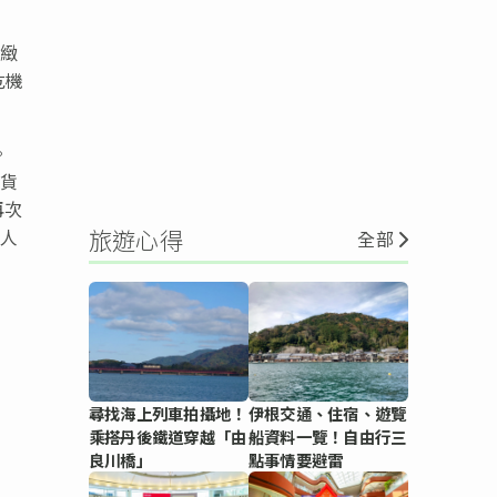
細緻
危機
。
密貨
再次
旅遊心得
個人
全部
尋找海上列車拍攝地！
伊根交通、住宿、遊覽
乘搭丹後鐵道穿越「由
船資料一覽！自由行三
良川橋」
點事情要避雷