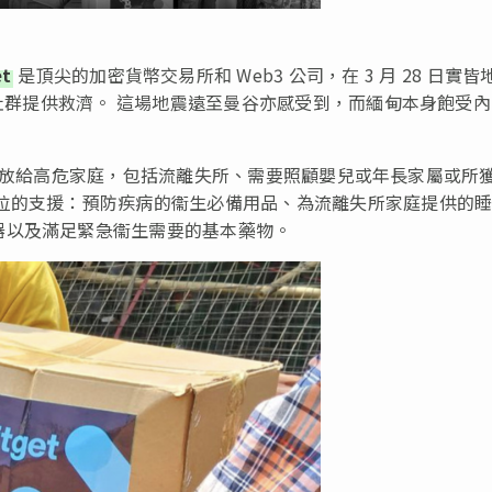
et
是頂尖的加密貨幣交易所和 Web3 公司，在 3 月 28 日實皆
勢社群提供救濟。 這場地震遠至曼谷亦感受到，而緬甸本身飽受
物資包發放給高危家庭，包括流離失所、需要照顧嬰兒或年長家屬或所
方位的支援：預防疾病的衞生必備用品、為流離失所家庭提供的
器以及滿足緊急衞生需要的基本藥物。