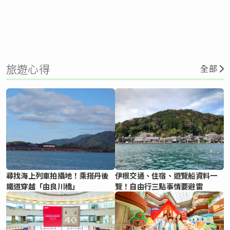
旅遊心得
全部
尋找海上列車拍攝地！乘搭丹後
伊根交通、住宿、遊覽船資料一
鐵道穿越「由良川橋」
覽！自由行三點事情要避雷