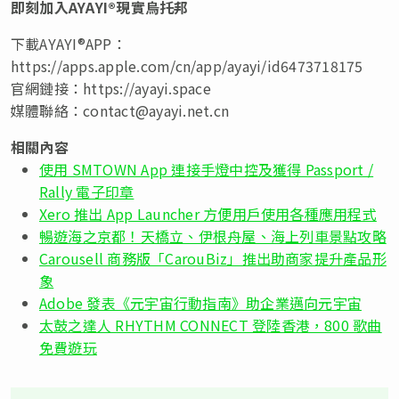
即刻加入
AYAYI®
現實烏托邦
下載AYAYI®APP：
https://apps.apple.com/cn/app/ayayi/id6473718175
官網鏈接：https://ayayi.space
媒體聯絡：
contact@ayayi.net.cn
相關內容
使用 SMTOWN App 連接手燈中控及獲得 Passport /
Rally 電子印章
Xero 推出 App Launcher 方便用戶使用各種應用程式
暢遊海之京都！天橋立、伊根舟屋、海上列車景點攻略
Carousell 商務版「CarouBiz」推出助商家提升產品形
象
Adobe 發表《元宇宙行動指南》助企業邁向元宇宙
太鼓之達人 RHYTHM CONNECT 登陸香港，800 歌曲
免費遊玩