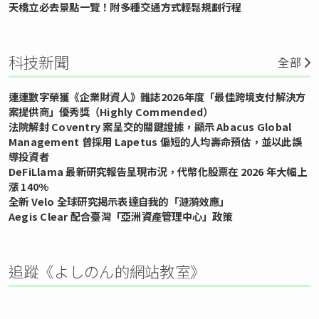
天橋立必去景點一覽！附多種交通方式輕鬆規劃行程
科技新聞
全部
連連數字榮獲《企業財資人》雜誌2026年度「最佳跨境支付解決方
案提供商」優秀獎（Highly Commended）
法院解封 Coventry 案呈交的關鍵證據，顯示 Abacus Global
Management 曾採用 Lapetus 偏短的人均壽命預估，並以此誤
導投資者
DeFiLlama 最新研究報告呈現市況，代幣化股票在 2026 年大幅上
漲 140%
全新 Velo 全球研究揭示表達自我的「漣漪效應」
Aegis Clear 配合臺灣「亞洲資產管理中心」政策
追蹤《よしのん的網站教室》