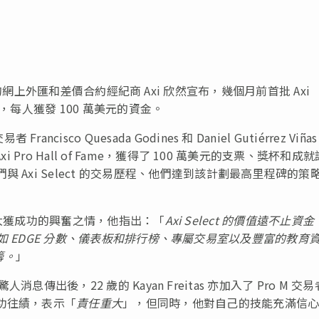
) — 頂尖的網上外匯和差價合約經紀商 Axi 欣然宣布，幾個月前首批 Axi
階段，每人獲發 100 萬美元的資金。
o Quesada Godines 和 Daniel Gutiérrez Viñas
Pro Hall of Fame，獲得了 100 萬美元的支票、獎杯和成就
 Axi Select 的交易歷程、他們達到該計劃最高里程碑的策
對該計劃大獲成功的興奮之情，他指出：「
Axi Select 的價值遠不止資金
如 EDGE 分數、儀表板和排行榜、專屬交易室以及豐富的教育
籌。
」
驚人消息傳出後，22 歲的 Kayan Freitas 亦加入了 Pro M 交
功往績，表示「
責任重大
」，但同時，他對自己的技能充滿信