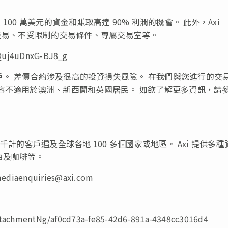
高達 100 萬美元的資金和賺取高達 90% 利潤的機會。 此外，Axi
實帳戶交易、不受限制的交易條件、專屬交易室等。
Quj4uDnxG-BJ8_g
mited 的客戶。 差價合約涉及很高的投資損失風險。 在我們與您進行的交
容不適用於澳洲、新西蘭和英國居民。 如欲了解更多資訊，請
計的客戶遍及全球各地 100 多個國家或地區。 Axi 提供多種
油及咖啡等。
ediaenquiries@axi.com
achmentNg/af0cd73a-fe85-42d6-891a-4348cc3016d4