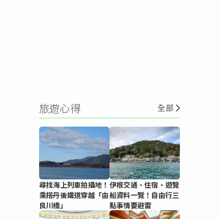
旅遊心得
全部
尋找海上列車拍攝地！
伊根交通、住宿、遊覽
乘搭丹後鐵道穿越「由
船資料一覽！自由行三
良川橋」
點事情要避雷