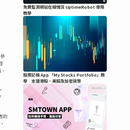
免費監測網站在線情況 UptimeRobot 使用
教學
 參
證
略，
股票記帳 App 「My Stocks Portfolio」教
學 支援港股、美股及加密貨幣
。
資
易者的
心，