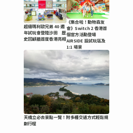
《集合啦！動物森友
超級瑪利歐兄弟 40 週
會》Switch 2 香港首
年試玩會登陸沙田 歷
個官方活動登場
史回顧牆首度香港亮相
AIRSIDE 設試玩區及
1:1 場景
天橋立必去景點一覽！附多種交通方式輕鬆規
劃行程