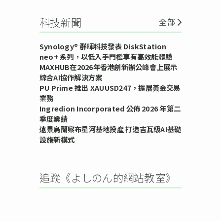
科技新聞
全部
Synology® 群暉科技發表 DiskStation
neo+ 系列，以低入手門檻享有高效能體驗
MAXHUB在2026年香港創新辦公峰會上展示
綜合AI協作解決方案
PU Prime 推出 XAUUSD247，擴展黃金交易
業務
Ingredion Incorporated 公佈 2026 年第二
季度業績
遠景烏蘭察布星河基地投產 打造吉瓦級AI基礎
設施新模式
追蹤《よしのん的網站教室》