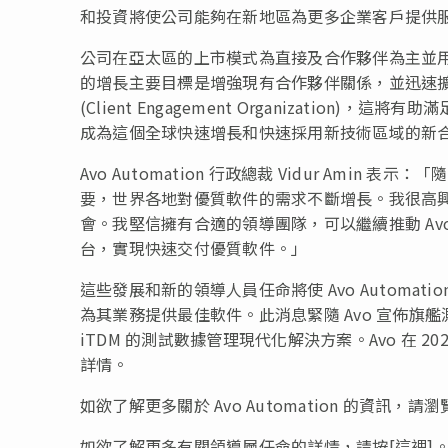
和投資將使公司能夠在新地區為更多企業客戶提供
公司在亞太區的上市模式為直接及合作夥伴為主並用，因此
的增長主要目標是增強現有合作夥伴關係，並迅速擴
(Client Engagement Organizati
成為這個全球快速增長和快速採用新技術區域的新
Avo Automation 行政總裁
Vidur Amin
表示：「隨
要，世界各地對優質軟件的需求不斷增長。我很高興
會。我堅信擁有合適的領導團隊，可以繼續推動 Avo 
台，實現快速交付優質軟件。」
這些發展和新的領導人員任命將使 Avo Automa
為其業務提供最佳軟件。此消息緊隨 Avo 宣佈旗艦測試
iTDM 的測試數據管理現代化解決方案。Avo 在
詳情。
如欲了解更多關於 Avo Automation 的資訊，請瀏覽 htt
如欲了解更多有關領導層任命的詳情，請按[這裡]