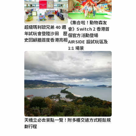
《集合啦！動物森友
超級瑪利歐兄弟 40 週
會》Switch 2 香港首
年試玩會登陸沙田 歷
個官方活動登場
史回顧牆首度香港亮相
AIRSIDE 設試玩區及
1:1 場景
天橋立必去景點一覽！附多種交通方式輕鬆規
劃行程