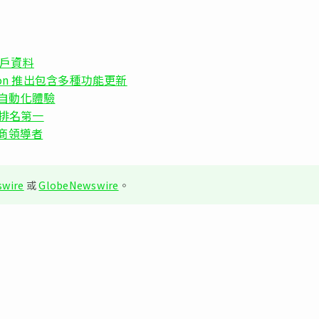
散客戶資料
 Edition 推出包含多種功能更新
提升自動化體驗
率排名第一
商領導者
wire
或
GlobeNewswire
。