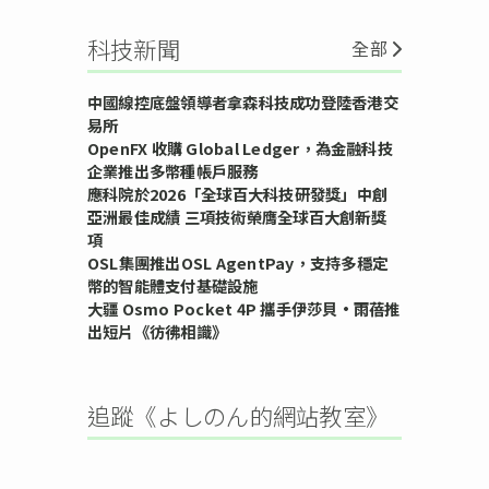
科技新聞
全部
中國線控底盤領導者拿森科技成功登陸香港交
易所
OpenFX 收購 Global Ledger，為金融科技
企業推出多幣種帳戶服務
應科院於2026「全球百大科技研發獎」中創
亞洲最佳成績 三項技術榮膺全球百大創新獎
項
OSL集團推出OSL AgentPay，支持多穩定
幣的智能體支付基礎設施
大疆 Osmo Pocket 4P 攜手伊莎貝•雨蓓推
出短片《彷彿相識》
追蹤《よしのん的網站教室》