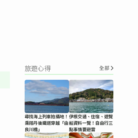
旅遊心得
全部
尋找海上列車拍攝地！
伊根交通、住宿、遊覽
乘搭丹後鐵道穿越「由
船資料一覽！自由行三
良川橋」
點事情要避雷