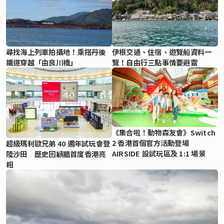
尋找海上列車拍攝地！乘搭丹後
伊根交通、住宿、遊覽船資料一
鐵道穿越「由良川橋」
覽！自由行三點事情要避雷
《集合啦！動物森友會》Switch
2 香港首個官方活動登場
超級瑪利歐兄弟 40 週年試玩會登
AIRSIDE 設試玩區及 1:1 場景
陸沙田 歷史回顧牆首度香港亮
相