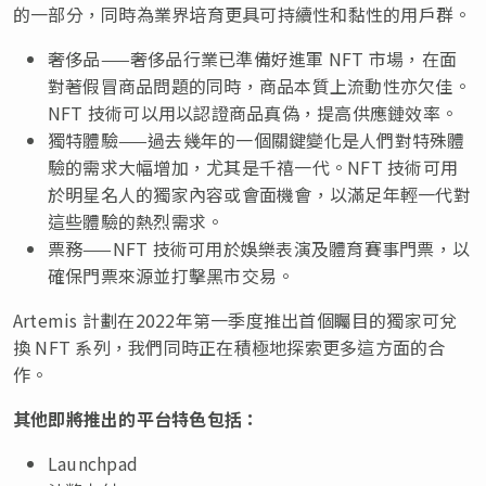
的一部分，同時為業界培育更具可持續性和黏性的用戶群。
奢侈品——奢侈品行業已準備好進軍 NFT 市場，在面
對著假冒商品問題的同時，商品本質上流動性亦欠佳。
NFT 技術可以用以認證商品真偽，提高供應鏈效率。
獨特體驗——過去幾年的一個關鍵變化是人們對特殊體
驗的需求大幅增加，尤其是千禧一代。NFT 技術可用
於明星名人的獨家內容或會面機會，以滿足年輕一代對
這些體驗的熱烈需求。
票務——NFT 技術可用於娛樂表演及體育賽事門票，以
確保門票來源並打擊黑市交易。
Artemis 計劃在2022年第一季度推出首個矚目的獨家可兌
換 NFT 系列，我們同時正在積極地探索更多這方面的合
作。
其他即將推出
的平台特色包括
：
Launchpad