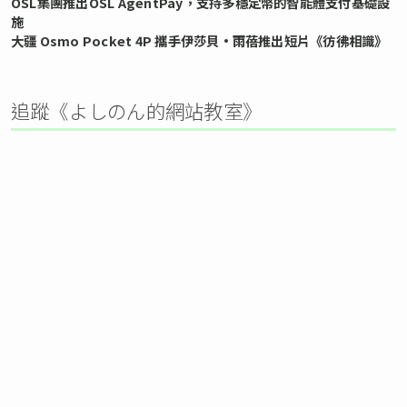
OSL集團推出OSL AgentPay，支持多穩定幣的智能體支付基礎設
施
大疆 Osmo Pocket 4P 攜手伊莎貝•雨蓓推出短片《彷彿相識》
追蹤《よしのん的網站教室》