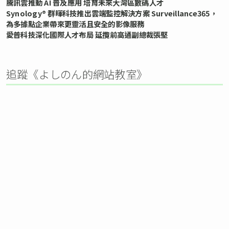
騰訊雲推動 AI 普及應用 培育未來大灣區數碼人才
Synology® 群暉科技推出雲端監控解決方案 Surveillance365，
為多據點企業帶來更靈活且安全的影像服務
愛普科技深化國際人才布局 延攬前高通副總裁張堅
追蹤《よしのん的網站教室》