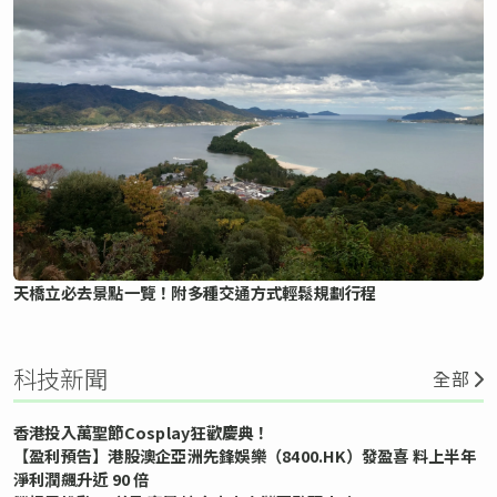
天橋立必去景點一覽！附多種交通方式輕鬆規劃行程
科技新聞
全部
香港投入萬聖節Cosplay狂歡慶典！
【盈利預告】港股澳企亞洲先鋒娛樂（8400.HK）發盈喜 料上半年
淨利潤飆升近 90 倍