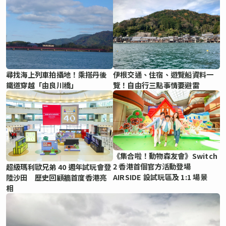
尋找海上列車拍攝地！乘搭丹後
伊根交通、住宿、遊覽船資料一
鐵道穿越「由良川橋」
覽！自由行三點事情要避雷
《集合啦！動物森友會》Switch
2 香港首個官方活動登場
超級瑪利歐兄弟 40 週年試玩會登
AIRSIDE 設試玩區及 1:1 場景
陸沙田 歷史回顧牆首度香港亮
相