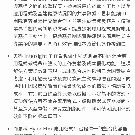
與基建之間的依賴程度。透過通用的詞彙、工具，以至
應用程式及基建健康情況間的共享數據，思科能讓 IT
團隊更容易進行交流合作，並專注於業務及客戶。這項
業界首創的嶄新解決方案，能直接將應用程式見解應用
至基建自動化上，協助基建團隊實時滿足以應用程式主
導業務的需要，同時有效管理成本及簡化運作複雜性。
思科 Intersight 工作負載優化程式則為不同的混合應
用程式架構帶來強大的工作負載及成本優化功能。這項
解決方案從效能表現、成本及合規性限制三大因素綜合
考慮，利用過去經驗及實時資訊主動標認潛在問題，同
時列出因過度配置而有機會影響成本的情況，協助降低
成本。有別於由始至終只是以虛擬化基建為本的方式，
這項解決方案不論在應用程式、虛擬機器或容器層面，
甚至深入至存儲、運算或網絡硬件，均可偵測應用程式
效能下降的根本原因。
而思科 HyperFlex 應用程式平台提供一個整合的容器