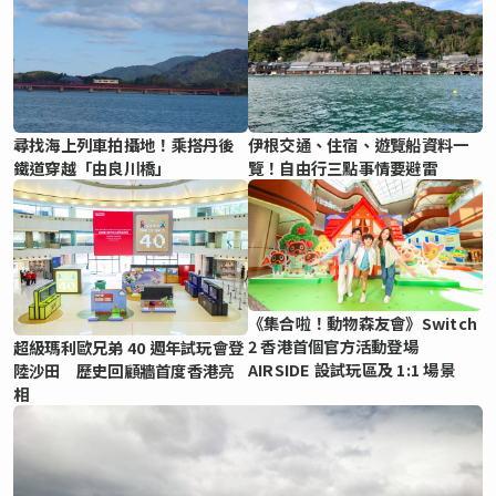
尋找海上列車拍攝地！乘搭丹後
伊根交通、住宿、遊覽船資料一
鐵道穿越「由良川橋」
覽！自由行三點事情要避雷
《集合啦！動物森友會》Switch
2 香港首個官方活動登場
超級瑪利歐兄弟 40 週年試玩會登
AIRSIDE 設試玩區及 1:1 場景
陸沙田 歷史回顧牆首度香港亮
相