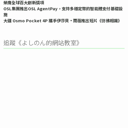
榮膺全球百大創新獎項
OSL集團推出OSL AgentPay，支持多穩定幣的智能體支付基礎設
施
大疆 Osmo Pocket 4P 攜手伊莎貝•雨蓓推出短片《彷彿相識》
追蹤《よしのん的網站教室》