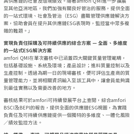
其供應鏈的社會及環境績效。隨著amfori QMI進一步擴展
至其他亞洲地區，我們加強有關良好管治的服務，提供全面
的一站式環境、社會及管治（ESG）盡職管理供應鏈解決方
案，協助會員在提升其供應鏈ESG表現時，監控當中眾多複
雜的難題。」
實現負責任採購及可持續供應的綜合方案
—
全面、
多維度
的一站式
ESG
解決方案
amfori QMI在單次審核中已涵蓋四大關鍵質量管理範疇，
包括基礎設施、系統及環境；產品設計；進料質量控制以及
生產控制。透過為期一日的現場審核，便可評估生產商的質
量管理能力，並將相關資訊輸入至該工具中，讓會員能夠識
別最佳實務以及需要改善的地方。
審核結果可於amfori可持續發展平台上查閱，綜合amfori
BSCI及BEPI的報告，提供全面的供應鏈ESG視圖，為實踐
負責任及可持續供應鏈提供一個獨特的多維度、一體化風險
／績效監控方法。