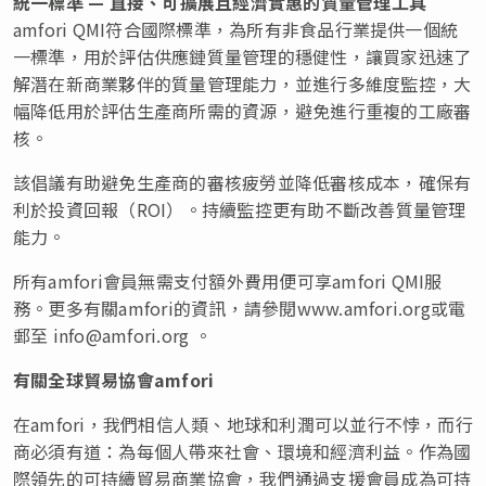
統一標準
—
直接、可擴展且經濟實惠的質量管理工具
amfori QMI符合國際標準，為所有非食品行業提供一個統
一標準，用於評估供應鏈質量管理的穩健性，讓買家迅速了
解潛在新商業夥伴的質量管理能力，並進行多維度監控，大
幅降低用於評估生產商所需的資源，避免進行重複的工廠審
核。
該倡議有助避免生產商的審核疲勞並降低審核成本，確保有
利於投資回報（ROI）。持續監控更有助不斷改善質量管理
能力。
所有amfori會員無需支付額外費用便可享amfori QMI服
務。更多有關amfori的資訊，
請參閱www.amfori.org
或電
郵至
info@amfori.org
。
有關全球貿易協會
amfori
在amfori，我們相信人類、地球和利潤可以並行不悖，而行
商必須有道：為每個人帶來社會、環境和經濟利益。作為國
際領先的可持續貿易商業協會，我們通過支援會員成為可持