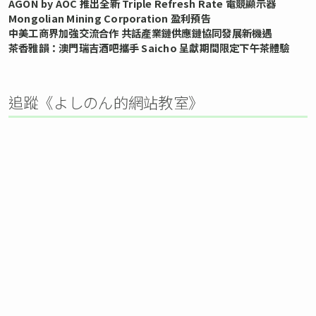
AGON by AOC 推出全新 Triple Refresh Rate 電競顯示器
Mongolian Mining Corporation 盈利預告
中美工商界加強交流合作 共話產業鏈供應鏈協同發展新機遇
茶香雅韻：澳門瑞吉酒吧攜手 Saicho 呈獻期間限定下午茶體驗
追蹤《よしのん的網站教室》