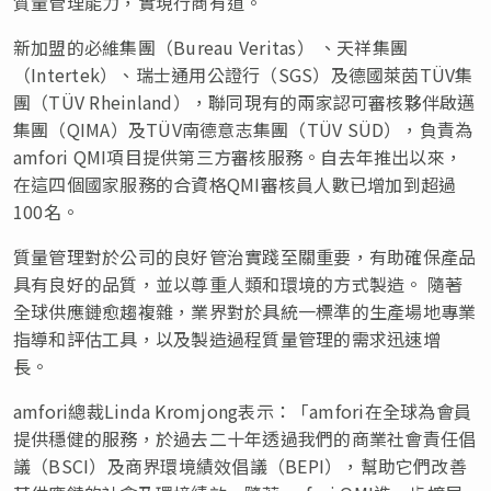
質量管理能力，實現行商有道。
新加盟的必維集團（Bureau Veritas） 、天祥集團
（Intertek）、瑞士通用公證行（SGS）及德國萊茵TÜV集
團（TÜV Rheinland），聯同現有的兩家認可審核夥伴啟邁
集團（QIMA）及TÜV南德意志集團（TÜV SÜD），負責為
amfori QMI項目提供第三方審核服務。自去年推出以來，
在這四個國家服務的合資格QMI審核員人數已增加到超過
100名。
質量管理對於公司的良好管治實踐至關重要，有助確保產品
具有良好的品質，並以尊重人類和環境的方式製造。 隨著
全球供應鏈愈趨複雜，業界對於具統一標準的生產場地專業
指導和評估工具，以及製造過程質量管理的需求迅速增
長。
amfori總裁Linda Kromjong表示：「amfori在全球為會員
提供穩健的服務，於過去二十年透過我們的商業社會責任倡
議（BSCI）及商界環境績效倡議（BEPI），幫助它們改善