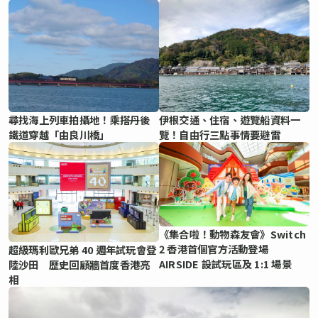
尋找海上列車拍攝地！乘搭丹後
伊根交通、住宿、遊覽船資料一
鐵道穿越「由良川橋」
覽！自由行三點事情要避雷
《集合啦！動物森友會》Switch
2 香港首個官方活動登場
超級瑪利歐兄弟 40 週年試玩會登
AIRSIDE 設試玩區及 1:1 場景
陸沙田 歷史回顧牆首度香港亮
相