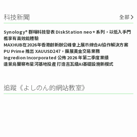
科技新聞
全部
Synology® 群暉科技發表 DiskStation neo+ 系列，以低入手門
檻享有高效能體驗
MAXHUB在2026年香港創新辦公峰會上展示綜合AI協作解決方案
PU Prime 推出 XAUUSD247，擴展黃金交易業務
Ingredion Incorporated 公佈 2026 年第二季度業績
遠景烏蘭察布星河基地投產 打造吉瓦級AI基礎設施新模式
追蹤《よしのん的網站教室》