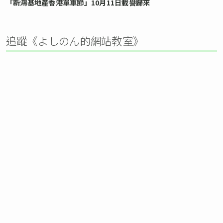
「新鴻基地產香港單車節」10月11日載譽歸來
追蹤《よしのん的網站教室》