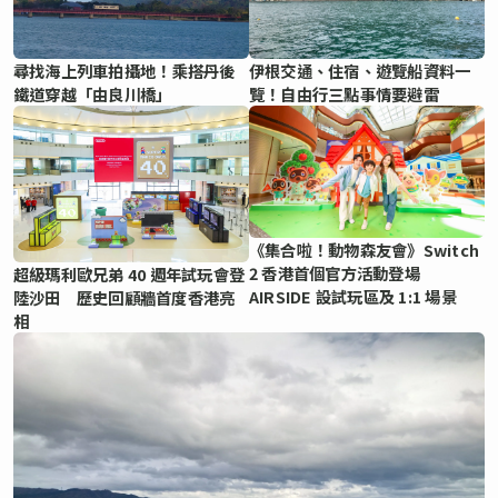
尋找海上列車拍攝地！乘搭丹後
伊根交通、住宿、遊覽船資料一
鐵道穿越「由良川橋」
覽！自由行三點事情要避雷
《集合啦！動物森友會》Switch
2 香港首個官方活動登場
超級瑪利歐兄弟 40 週年試玩會登
AIRSIDE 設試玩區及 1:1 場景
陸沙田 歷史回顧牆首度香港亮
相