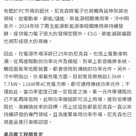
有鑑於PC市場的起伏，尼克森微電子也將觸角延伸到其他
領域，如電動車、節能/儲能、新能源相關應用等。冷中明
表示，2024年除了再生能源新能源車相關應用將持續發
酵，提供電力電子很大的發揮空間外，ESG、節能減碳議題
也將形成很大的商機。
因此，在電源市場深耕已25年的尼克森，也搭上電動車熱
潮，從馬達驅動的功率元件及模組，到車上影音娛樂系統，
觸控面板等低壓裝置，都會使用到傳統的功率元件。另外，
冷中明指出，在車載充電方面，目前常見規格如3.3kW，
7.7kW，11kW等AC充電方案，都可適用傳統功率元件；不
僅如此，當功率密度已達一定程度之後，單一元件導通阻抗
已不能再降低時，此時功率模組即可派上用場，達到低導通
阻抗、高轉換效率的目標。而上述這些都是尼克森一直以來
持續研發的專門領域，且為進軍車用功率市場，尼克森也已
將產品進行車規認證。
產品獲工程師肯定