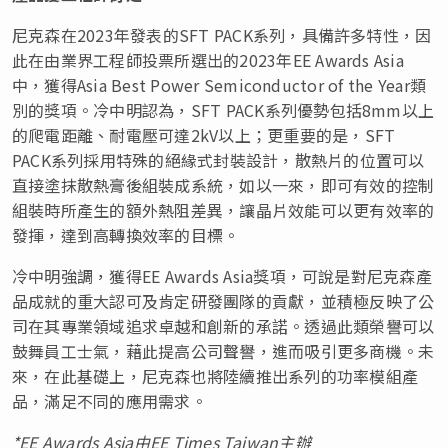
尼克森在2023年發表的SFT PACK系列，具備許多特性，因
此在由業界工程師投票所選出的2023年EE Awards Asia
中，獲得Asia Best Power Semiconductor of the Year類
別的獎項。冷中明認為，SFT PACK系列優勢包括8mm以上
的爬電距離、耐電壓可達2kV以上；更重要的是，SFT
PACK系列採用特殊的絕緣式封裝設計，散熱片的位置可以
直接塗抹散熱膏後組裝成系統，如以一來，即可有效的控制
組裝時所產生的額外熱阻差異，讓晶片效能可以更有效率的
發揮，達到高轉換效率的目標。
冷中明強調，獲得EE Awards Asia獎項，可說是對尼克森產
品成就的重大認可及肯定研發團隊的貢獻，並積極反映了公
司在其專業領域追求卓越和創新的承諾。透過此類榮譽可以
鼓舞員工士氣，藉此提高公司聲譽，進而吸引更多商機。未
來，在此基礎上，尼克森也將陸續推出系列的功率模組產
品，滿足不同的應用需求。
*EE Awards Asia由EE Times Taiwan主辦