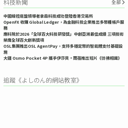
科技新聞
全部
中國線控底盤領導者拿森科技成功登陸香港交易所
OpenFX 收購 Global Ledger，為金融科技企業推出多幣種帳戶服
務
應科院於2026「全球百大科技研發獎」中創亞洲最佳成績 三項技術
榮膺全球百大創新獎項
OSL集團推出OSL AgentPay，支持多穩定幣的智能體支付基礎設
施
大疆 Osmo Pocket 4P 攜手伊莎貝•雨蓓推出短片《彷彿相識》
追蹤《よしのん的網站教室》