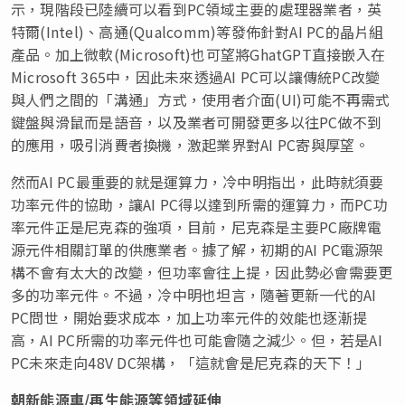
示，現階段已陸續可以看到PC領域主要的處理器業者，英
特爾(Intel)、高通(Qualcomm)等發佈針對AI PC的晶片組
產品。加上微軟(Microsoft)也可望將GhatGPT直接嵌入在
Microsoft 365中，因此未來透過AI PC可以讓傳統PC改變
與人們之間的「溝通」方式，使用者介面(UI)可能不再需式
鍵盤與滑鼠而是語音，以及業者可開發更多以往PC做不到
的應用，吸引消費者換機，激起業界對AI PC寄與厚望。
然而AI PC最重要的就是運算力，冷中明指出，此時就須要
功率元件的協助，讓AI PC得以達到所需的運算力，而PC功
率元件正是尼克森的強項，目前，尼克森是主要PC廠牌電
源元件相關訂單的供應業者。據了解，初期的AI PC電源架
構不會有太大的改變，但功率會往上提，因此勢必會需要更
多的功率元件。不過，冷中明也坦言，隨著更新一代的AI
PC問世，開始要求成本，加上功率元件的效能也逐漸提
高，AI PC所需的功率元件也可能會隨之減少。但，若是AI
PC未來走向48V DC架構，「這就會是尼克森的天下！」
朝新能源車/
再生能源等領域延伸