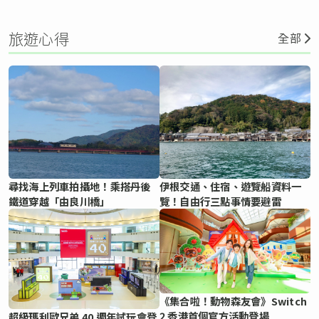
旅遊心得
全部
尋找海上列車拍攝地！乘搭丹後
伊根交通、住宿、遊覽船資料一
鐵道穿越「由良川橋」
覽！自由行三點事情要避雷
《集合啦！動物森友會》Switch
2 香港首個官方活動登場
超級瑪利歐兄弟 40 週年試玩會登