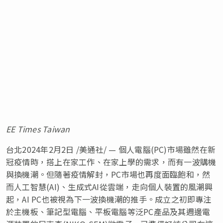
EE Times Taiwan
台北
2024年2月2日
/美通社/ — 個人電腦(PC)市場雖然在新
冠疫情時，搭上在家工作、在家上學的需求，而有一波購機
與換機潮。但隨著疫情解封，PC市場也再度面臨飽和，然
而人工智慧(AI)、生成式AI從雲端，走向個人裝置的風潮興
起，AI PC也被視為下一波換機潮的推手。成立之初即專注
於主機板、筆記型電腦、平板電腦等泛PC產品及其週邊電