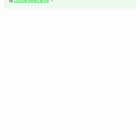
或
GlobeNewswire
。