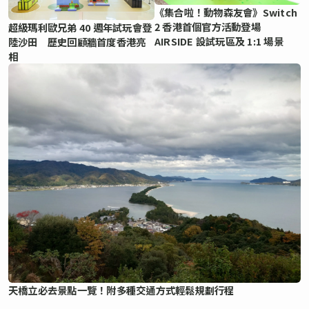
《集合啦！動物森友會》Switch
2 香港首個官方活動登場
超級瑪利歐兄弟 40 週年試玩會登
AIRSIDE 設試玩區及 1:1 場景
陸沙田 歷史回顧牆首度香港亮
相
天橋立必去景點一覽！附多種交通方式輕鬆規劃行程