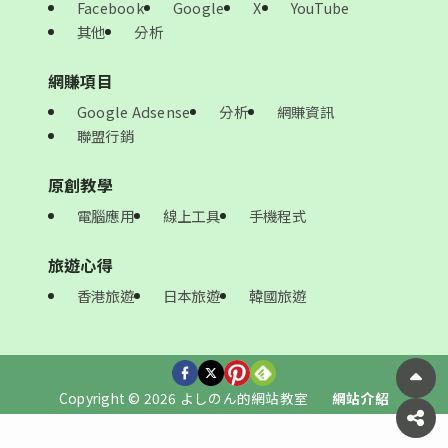
Facebook
Google
X
YouTube
其他
分析
網賺項目
Google Adsense
分析
網賺資訊
聯盟行銷
原創教學
電腦應用
線上工具
手機程式
旅遊心得
香港旅遊
日本旅遊
韓國旅遊
Copyright © 2026 よしのん的網站教室
網站介紹