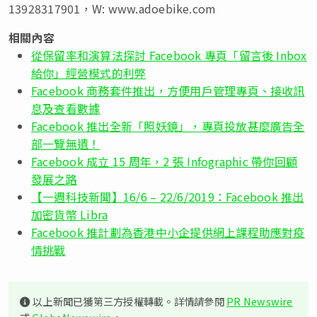
13928317901，W: www.adoebike.com
相關內容
從保留率和演算法探討 Facebook 專頁「留言後 Inbox
給你」經營模式的利弊
Facebook 商務套件推出，方便用戶管理專頁、接收訊
息及查看數據
Facebook 推出全新「照妖鏡」，專頁投放甚麼廣告全
部一覽無遺！
Facebook 成立 15 周年，2 張 Infographic 帶你回顧
發展之路
【一週科技新聞】16/6 – 22/6/2019：Facebook 推出
加密貨幣 Libra
Facebook 推計劃為香港中小企提供網上課程助應對疫
情挑戰
以上新聞已獲第三方授權轉載。詳情請參閱
PR Newswire