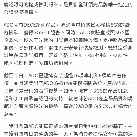
廣泛認可的權威檢測報告，是眾多全球領先品牌唯一指定的
公證服務機構。
ADO現有DECE系列產品，通過全球頂級檢測機構SGS的嚴
苛檢驗，獲得SGS CE證書。同時，ADO實驗室按照SGS國
際要求，投入了先進的測試儀器和實驗設備，支持新品整車
測試、零部件測試、電性系統安全評估及檢測、機械疲勞測
試等多項測試項目，涵蓋了整車性能、機械性能、材料性
能、強度性能等多種功能檢驗。
截至今日，ADO已經擁有了超過16項專利和6項軟件著作
權，並且研發出了ADO G-Drive雙模控制系統，產品性能上
打造了差異化的競爭優勢。如今，擁有了SGS的產品CE認
證和QTL實驗室認證的支持，就意味著ADO在產品品質和規
範上有著國際領先的優勢，這對於ADO走向全球具有遠大的
意義。
「我們希望ADO能真正成為消費者日常短途出行的基石，去
守護消費者日常通勤的每一天，為消費者提供安全可靠的通