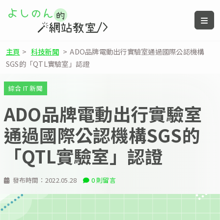
主頁
>
科技新聞
>
ADO品牌電動出行實驗室通過國際公認機構
SGS的「QTL實驗室」認證
綜合 IT 新聞
ADO品牌電動出行實驗室
通過國際公認機構SGS的
「QTL實驗室」認證
發布時間：
2022.05.28
0 則留言