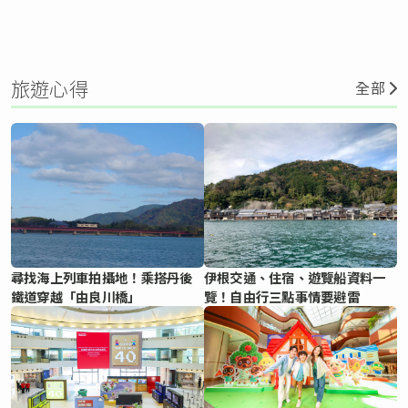
旅遊心得
全部
尋找海上列車拍攝地！乘搭丹後
伊根交通、住宿、遊覽船資料一
鐵道穿越「由良川橋」
覽！自由行三點事情要避雷